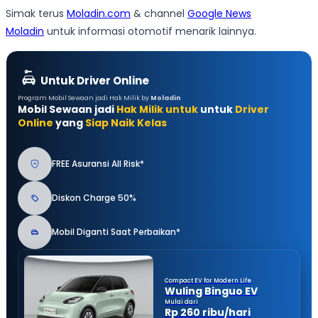
Simak terus
Moladin.com
& channel
Google News
Moladin
untuk informasi otomotif menarik lainnya.
Untuk Driver Online
Program Mobil Sewaan jadi Hak Milik by
Moladin
Mobil Sewaan jadi
Hak Milik untuk
untuk
Driver
Online
yang
Siap Naik Kelas
FREE Asuransi All Risk*
Diskon Charge 50%
Mobil Diganti Saat Perbaikan*
Compact EV for Modern Life
Wuling Binguo EV
Mulai dari
Rp 260 ribu/hari