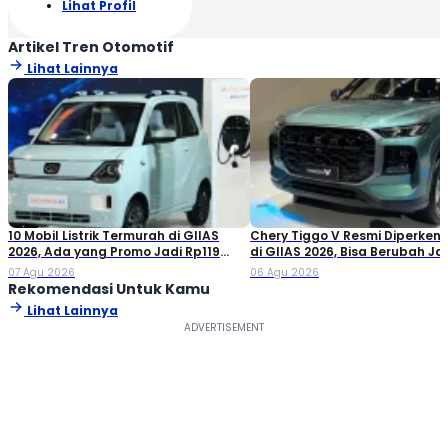
Lihat Profil
Artikel Tren Otomotif
Lihat Lainnya
10 Mobil Listrik Termurah di GIIAS
Chery Tiggo V Resmi Diperken
2026, Ada yang Promo Jadi Rp119
di GIIAS 2026, Bisa Berubah Ja
Jutaan!
Double Cabin
07 Agu 2026
06 Agu 2026
Rekomendasi Untuk Kamu
Lihat Lainnya