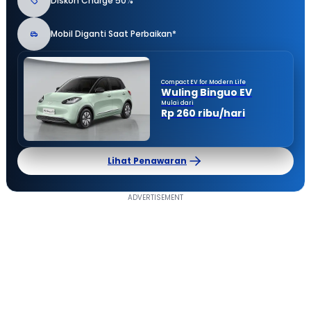
Diskon Charge 50%
Mobil Diganti Saat Perbaikan*
Compact EV for Modern Life
Wuling Binguo EV
Mulai dari
Rp 260 ribu/hari
Lihat Penawaran