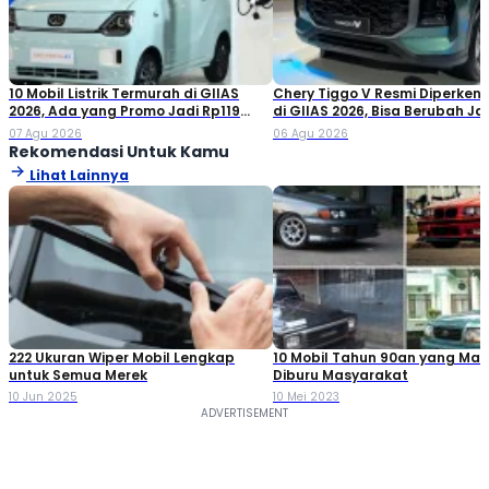
10 Mobil Listrik Termurah di GIIAS
Chery Tiggo V Resmi Diperken
2026, Ada yang Promo Jadi Rp119
di GIIAS 2026, Bisa Berubah Ja
Jutaan!
Double Cabin
07 Agu 2026
06 Agu 2026
Rekomendasi Untuk Kamu
Lihat Lainnya
222 Ukuran Wiper Mobil Lengkap
10 Mobil Tahun 90an yang Mas
untuk Semua Merek
Diburu Masyarakat
10 Jun 2025
10 Mei 2023