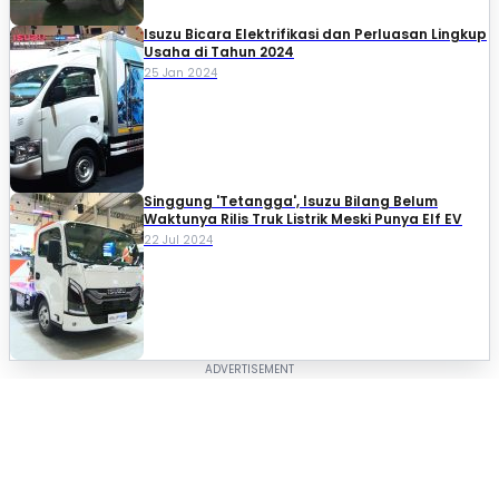
Isuzu Bicara Elektrifikasi dan Perluasan Lingkup
Usaha di Tahun 2024
25 Jan 2024
Singgung 'Tetangga', Isuzu Bilang Belum
Waktunya Rilis Truk Listrik Meski Punya Elf EV
22 Jul 2024