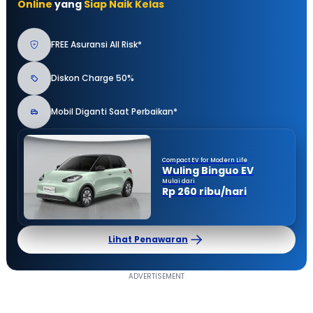
Online
yang
Siap Naik Kelas
FREE Asuransi All Risk*
Diskon Charge 50%
Mobil Diganti Saat Perbaikan*
Compact EV for Modern Life
Wuling Binguo EV
Mulai dari
Rp 260 ribu/hari
Lihat Penawaran