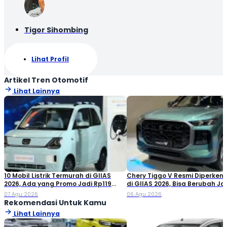
Tigor Sihombing
Lihat Profil
Artikel Tren Otomotif
Lihat Lainnya
10 Mobil Listrik Termurah di GIIAS
Chery Tiggo V Resmi Diperken
2026, Ada yang Promo Jadi Rp119
di GIIAS 2026, Bisa Berubah Ja
Jutaan!
Double Cabin
07 Agu 2026
06 Agu 2026
Rekomendasi Untuk Kamu
Lihat Lainnya