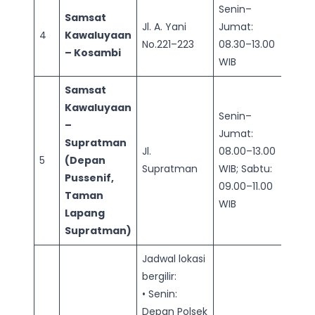
Senin–
Samsat
Jl. A. Yani
Jumat:
4
Kawaluyaan
No.221–223
08.30–13.00
– Kosambi
WIB
Samsat
Kawaluyaan
Senin–
–
Jumat:
Supratman
Jl.
08.00–13.00
5
(Depan
Supratman
WIB; Sabtu:
Pussenif,
09.00–11.00
Taman
WIB
Lapang
Supratman)
Jadwal lokasi
bergilir:
• Senin:
Depan Polsek