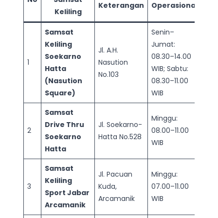
Keterangan
Operasional
Keliling
Samsat
Senin–
Keliling
Jumat:
Jl. A.H.
Soekarno
08.30–14.00
1
Nasution
Hatta
WIB; Sabtu:
No.103
(Nasution
08.30–11.00
Square)
WIB
Samsat
Minggu:
Drive Thru
Jl. Soekarno-
2
08.00–11.00
Soekarno
Hatta No.528
WIB
Hatta
Samsat
Jl. Pacuan
Minggu:
Keliling
3
Kuda,
07.00–11.00
Sport Jabar
Arcamanik
WIB
Arcamanik