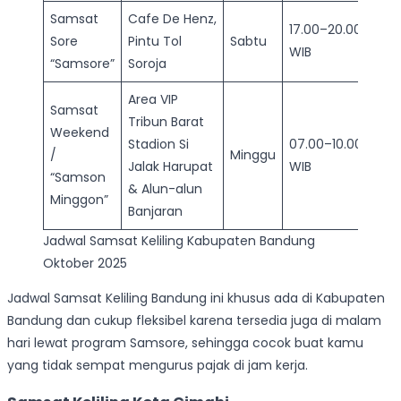
Samsat
Cafe De Henz,
17.00–20.00
Sore
Pintu Tol
Sabtu
WIB
“Samsore”
Soroja
Area VIP
Samsat
Tribun Barat
Weekend
Stadion Si
07.00–10.00
/
Minggu
Jalak Harupat
WIB
“Samson
& Alun-alun
Minggon”
Banjaran
Jadwal Samsat Keliling Kabupaten Bandung
Oktober 2025
Jadwal Samsat Keliling Bandung ini khusus ada di Kabupaten
Bandung dan cukup fleksibel karena tersedia juga di malam
hari lewat program Samsore, sehingga cocok buat kamu
yang tidak sempat mengurus pajak di jam kerja.