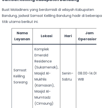
Buat Moladiners yang berdomisili di wilayah Kabupaten
Bandung, jadwal Samsat Keliling Bandung hadir di beberapa
titik utama berikut ini.
Nama
Jam
Lokasi
Hari
Layanan
Operasional
Komplek
Emerald
Residence
(Sukamenak),
Samsat
Masjid Al-
Senin–
08.00–14.00
Keliling
Mukhlis
Sabtu
WIB
Soreang
(Kamasan),
Masjid Al-
Mumtadz
(Cimaung)