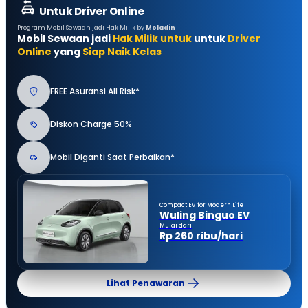
Untuk Driver Online
Program Mobil Sewaan jadi Hak Milik by
Moladin
Mobil Sewaan jadi
Hak Milik untuk
untuk
Driver
Online
yang
Siap Naik Kelas
FREE Asuransi All Risk*
Diskon Charge 50%
Mobil Diganti Saat Perbaikan*
Compact EV for Modern Life
Wuling Binguo EV
Mulai dari
Rp 260 ribu/hari
Lihat Penawaran