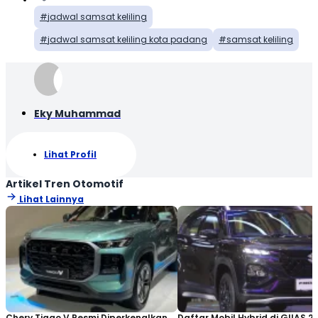
jadwal samsat keliling
jadwal samsat keliling kota padang
samsat keliling
Eky Muhammad
Lihat Profil
Artikel Tren Otomotif
Lihat Lainnya
Chery Tiggo V Resmi Diperkenalkan
Daftar Mobil Hybrid di GIIAS 20