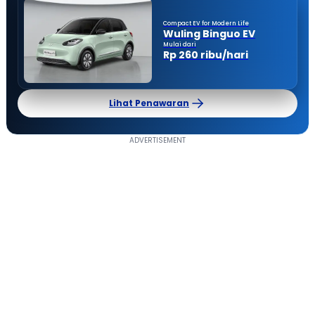
Compact EV for Modern Life
Wuling Binguo EV
Mulai dari
Rp 260 ribu/hari
Lihat Penawaran