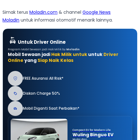
Simak terus
Moladin.com
& channel
Google News
Moladin
untuk informasi otomotif menarik lainnya.
Untuk Driver Online
Program Mobil Sewaan jadi Hak Milik by
Moladin
Mobil Sewaan jadi
Hak Milik untuk
untuk
Driver
Online
yang
Siap Naik Kelas
FREE Asuransi All Risk*
Diskon Charge 50%
Mobil Diganti Saat Perbaikan*
Compact EV for Modern Life
Wuling Binguo EV
Mulai dari