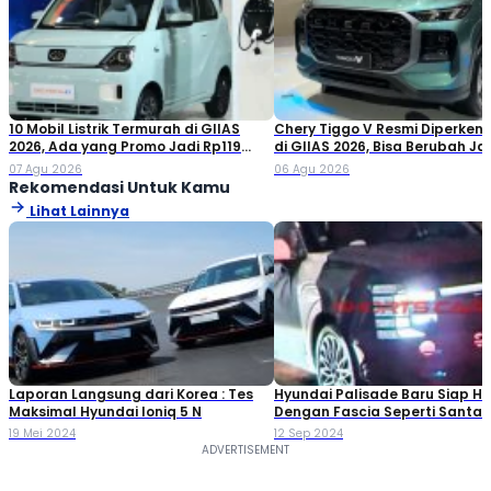
10 Mobil Listrik Termurah di GIIAS
Chery Tiggo V Resmi Diperken
2026, Ada yang Promo Jadi Rp119
di GIIAS 2026, Bisa Berubah Ja
Jutaan!
Double Cabin
07 Agu 2026
06 Agu 2026
Rekomendasi Untuk Kamu
Lihat Lainnya
Laporan Langsung dari Korea : Tes
Hyundai Palisade Baru Siap Ha
Maksimal Hyundai Ioniq 5 N
Dengan Fascia Seperti Santa 
19 Mei 2024
12 Sep 2024