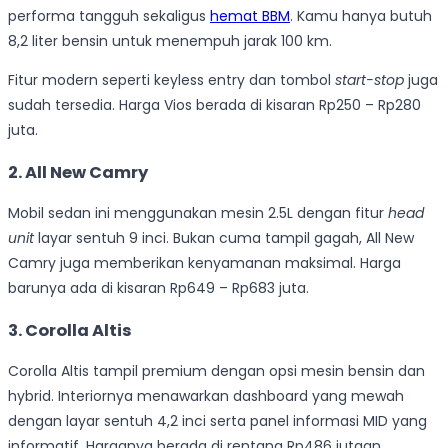
performa tangguh sekaligus
hemat BBM
. Kamu hanya butuh
8,2 liter bensin untuk menempuh jarak 100 km.
Fitur modern seperti keyless entry dan tombol
start-stop
juga
sudah tersedia. Harga Vios berada di kisaran Rp250 – Rp280
juta.
2. All New Camry
Mobil sedan ini menggunakan mesin 2.5L dengan fitur
head
unit
layar sentuh 9 inci. Bukan cuma tampil gagah, All New
Camry juga memberikan kenyamanan maksimal. Harga
barunya ada di kisaran Rp649 – Rp683 juta.
3. Corolla Altis
Corolla Altis tampil premium dengan opsi mesin bensin dan
hybrid. Interiornya menawarkan dashboard yang mewah
dengan layar sentuh 4,2 inci serta panel informasi MID yang
informatif. Harganya berada di rentang Rp486 jutaan.