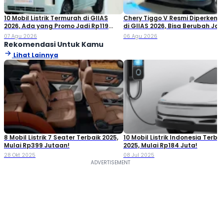
10 Mobil Listrik Termurah di GIIAS
Chery Tiggo V Resmi Diperken
2026, Ada yang Promo Jadi Rp119
di GIIAS 2026, Bisa Berubah Ja
Jutaan!
Double Cabin
07 Agu 2026
06 Agu 2026
Rekomendasi Untuk Kamu
Lihat Lainnya
8 Mobil Listrik 7 Seater Terbaik 2025,
10 Mobil Listrik Indonesia Terba
Mulai Rp399 Jutaan!
2025, Mulai Rp184 Juta!
28 Okt 2025
08 Jul 2025