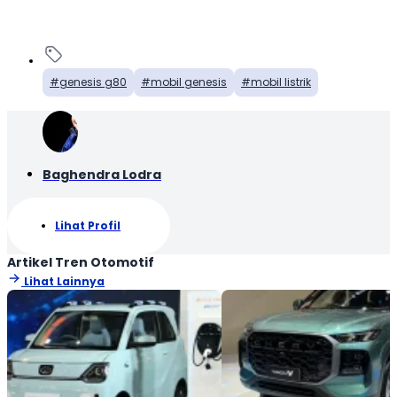
genesis g80
mobil genesis
mobil listrik
Baghendra Lodra
Lihat Profil
Artikel Tren Otomotif
Lihat Lainnya