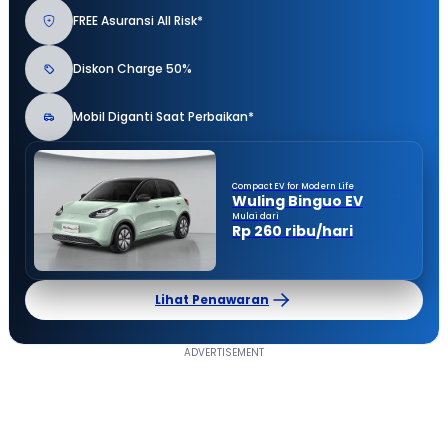
FREE Asuransi All Risk*
Diskon Charge 50%
Mobil Diganti Saat Perbaikan*
Compact EV for Modern Life
Wuling Binguo EV
Mulai dari
Rp 260 ribu/hari
Lihat Penawaran