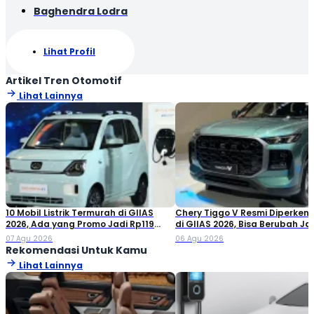
Baghendra Lodra
Lihat Profil
Artikel Tren Otomotif
Lihat Lainnya
10 Mobil Listrik Termurah di GIIAS
Chery Tiggo V Resmi Diperken
2026, Ada yang Promo Jadi Rp119
di GIIAS 2026, Bisa Berubah Ja
Jutaan!
Double Cabin
07 Agu 2026
06 Agu 2026
Rekomendasi Untuk Kamu
Lihat Lainnya