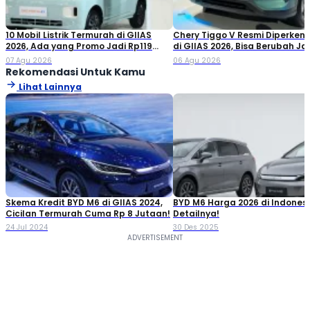
10 Mobil Listrik Termurah di GIIAS
Chery Tiggo V Resmi Diperken
2026, Ada yang Promo Jadi Rp119
di GIIAS 2026, Bisa Berubah Ja
Jutaan!
Double Cabin
07 Agu 2026
06 Agu 2026
Rekomendasi Untuk Kamu
Lihat Lainnya
Skema Kredit BYD M6 di GIIAS 2024,
BYD M6 Harga 2026 di Indonesi
Cicilan Termurah Cuma Rp 8 Jutaan!
Detailnya!
24 Jul 2024
30 Des 2025