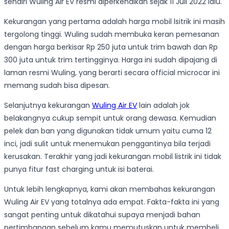
sendiri Wuling Air EV resmi diperkenalkan sejak 11 Juli 2022 lalu.
Kekurangan yang pertama adalah harga mobil lsitrik ini masih
tergolong tinggi. Wuling sudah membuka keran pemesanan
dengan harga berkisar Rp 250 juta untuk trim bawah dan Rp
300 juta untuk trim tertingginya. Harga ini sudah dipajang di
laman resmi Wuling, yang berarti secara official microcar ini
memang sudah bisa dipesan.
Selanjutnya kekurangan
Wuling Air EV
lain adalah jok
belakangnya cukup sempit untuk orang dewasa. Kemudian
pelek dan ban yang digunakan tidak umum yaitu cuma 12
inci, jadi sulit untuk menemukan penggantinya bila terjadi
kerusakan. Terakhir yang jadi kekurangan mobil listrik ini tidak
punya fitur fast charging untuk isi baterai.
Untuk lebih lengkapnya, kami akan membahas kekurangan
Wuling Air EV yang totalnya ada empat. Fakta-fakta ini yang
sangat penting untuk dikatahui supaya menjadi bahan
pertimbangan sebelum kamu memutuskan untuk membeli