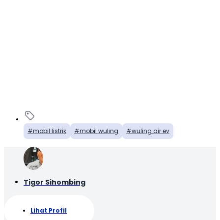
mobil listrik
mobil wuling
wuling air ev
Tigor Sihombing
Lihat Profil