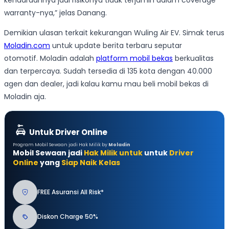
warranty-nya,” jelas Danang.
Demikian ulasan terkait kekurangan Wuling Air EV.
Simak terus
Moladin.com
untuk update berita terbaru seputar
otomotif. Moladin adalah
platform mobil bekas
berkualitas
dan terpercaya. Sudah tersedia di 135 kota dengan 40.000
agen dan dealer, jadi kalau kamu mau beli mobil bekas di
Moladin aja.
Untuk Driver Online
Program Mobil Sewaan jadi Hak Milik by
Moladin
Mobil Sewaan jadi
Hak Milik untuk
untuk
Driver
Online
yang
Siap Naik Kelas
FREE Asuransi All Risk*
Diskon Charge 50%