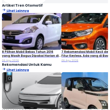
Artikel Tren Otomotif
Lihat Lainnya
8 Pilihan Mobil Bekas Tahun 2016
7 Rekomendasi Mobil Kecil de
yang Masih Bagus Dipakai Harian di
Fitur Keyless, Ada yang di Ba
2026
Rp80 Juta!
06 Agu 2026
06 Agu 2026
Rekomendasi Untuk Kamu
Lihat Lainnya