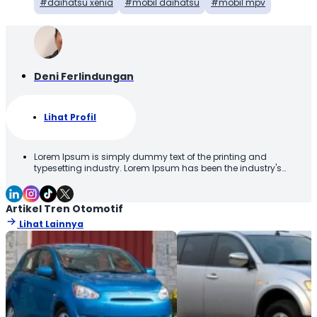
daihatsu xenia
mobil daihatsu
mobil mpv
Deni Ferlindungan
Lihat Profil
Lorem Ipsum is simply dummy text of the printing and
typesetting industry. Lorem Ipsum has been the industry's
standard dummy text ever since the 1500s, when an unknown
printer took a galley of type and scrambled it to make a type
specimen book. It has survived not only five centuries, but also
Artikel Tren Otomotif
the leap into electronic typesetting, remaining essentially
Lihat Lainnya
unchanged. It was popularised in the 1960s with the release of
Letraset sheets containing Lorem Ipsum passages, and more
recently with desktop publishing software like Aldus PageMaker
including versions of Lorem Ipsum