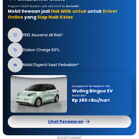
Program Mobil Sewaan jadi Hak Milik by
Moladin
Mobil Sewaan jadi
Hak Milik untuk
untuk
Driver
Online
yang
Siap Naik Kelas
FREE Asuransi All Risk*
Diskon Charge 50%
Mobil Diganti Saat Perbaikan*
Compact EV for Modern Life
Wuling Binguo EV
Mulai dari
Rp 260 ribu/hari
Lihat Penawaran