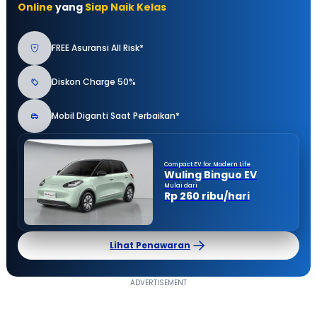
Online
yang
Siap Naik Kelas
FREE Asuransi All Risk*
Diskon Charge 50%
Mobil Diganti Saat Perbaikan*
Compact EV for Modern Life
Wuling Binguo EV
Mulai dari
Rp 260 ribu/hari
Lihat Penawaran