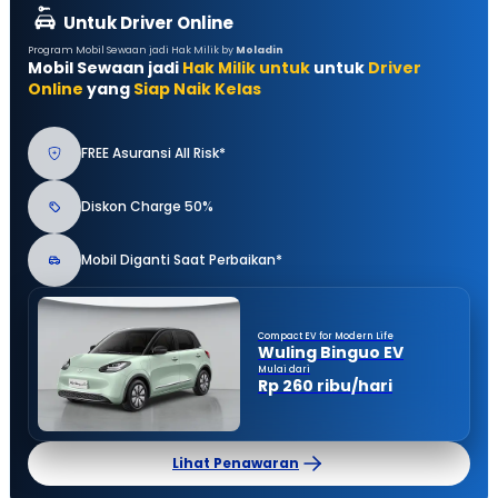
Untuk Driver Online
Program Mobil Sewaan jadi Hak Milik by
Moladin
Mobil Sewaan jadi
Hak Milik untuk
untuk
Driver
Online
yang
Siap Naik Kelas
FREE Asuransi All Risk*
Diskon Charge 50%
Mobil Diganti Saat Perbaikan*
Compact EV for Modern Life
Wuling Binguo EV
Mulai dari
Rp 260 ribu/hari
Lihat Penawaran