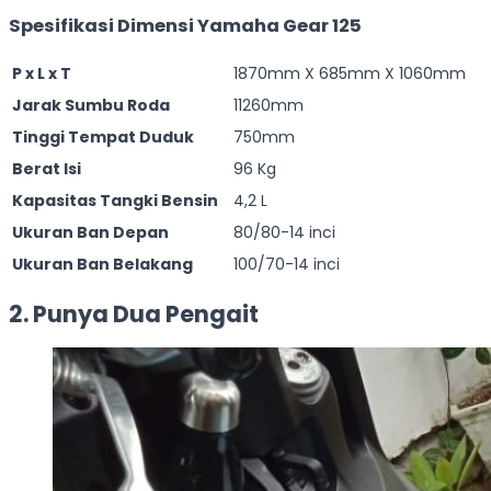
Spesifikasi Dimensi Yamaha Gear 125
P x L x T
1870mm X 685mm X 1060mm
Jarak Sumbu Roda
11260mm
Tinggi Tempat Duduk
750mm
Berat Isi
96 Kg
Kapasitas Tangki Bensin
4,2 L
Ukuran Ban Depan
80/80-14 inci
Ukuran Ban Belakang
100/70-14 inci
2. Punya Dua Pengait