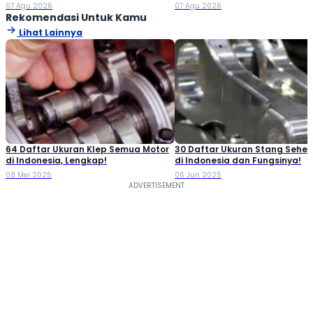
07 Agu 2026
07 Agu 2026
Rekomendasi Untuk Kamu
Lihat Lainnya
64 Daftar Ukuran Klep Semua Motor
30 Daftar Ukuran Stang Seher
di Indonesia, Lengkap!
di Indonesia dan Fungsinya!
08 Mei 2025
06 Jun 2025