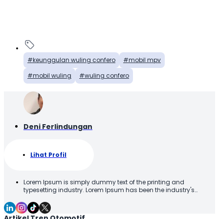
keunggulan wuling confero
mobil mpv
mobil wuling
wuling confero
Deni Ferlindungan
Lihat Profil
Lorem Ipsum is simply dummy text of the printing and
typesetting industry. Lorem Ipsum has been the industry's
standard dummy text ever since the 1500s, when an unknown
printer took a galley of type and scrambled it to make a type
specimen book. It has survived not only five centuries, but also
Artikel Tren Otomotif