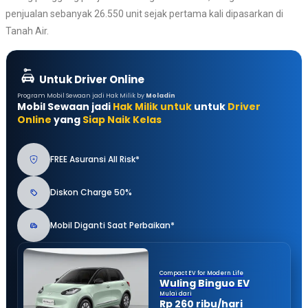
penjualan sebanyak 26.550 unit sejak pertama kali dipasarkan di
Tanah Air.
Untuk Driver Online
Program Mobil Sewaan jadi Hak Milik by
Moladin
Mobil Sewaan jadi
Hak Milik untuk
untuk
Driver
Online
yang
Siap Naik Kelas
FREE Asuransi All Risk*
Diskon Charge 50%
Mobil Diganti Saat Perbaikan*
Compact EV for Modern Life
Wuling Binguo EV
Mulai dari
Rp 260 ribu/hari