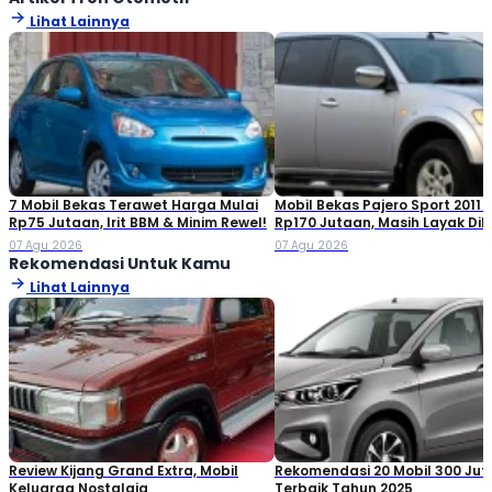
the leap into electronic typesetting, remaining essentially
Lihat Lainnya
unchanged. It was popularised in the 1960s with the release of
Letraset sheets containing Lorem Ipsum passages, and more
recently with desktop publishing software like Aldus PageMaker
including versions of Lorem Ipsum
7 Mobil Bekas Terawet Harga Mulai
Mobil Bekas Pajero Sport 2011 
Rp75 Jutaan, Irit BBM & Minim Rewel!
Rp170 Jutaan, Masih Layak Dib
07 Agu 2026
07 Agu 2026
Rekomendasi Untuk Kamu
Lihat Lainnya
Review Kijang Grand Extra, Mobil
Rekomendasi 20 Mobil 300 Ju
Keluarga Nostalgia
Terbaik Tahun 2025