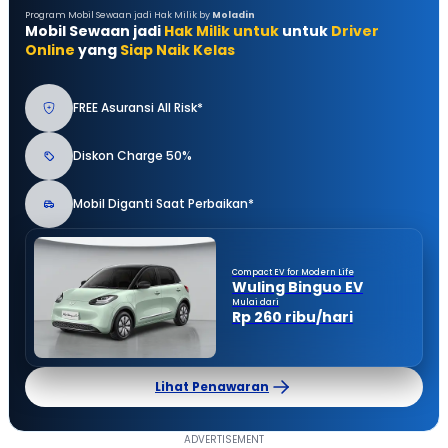
Program Mobil Sewaan jadi Hak Milik by
Moladin
Mobil Sewaan jadi
Hak Milik untuk
untuk
Driver
Online
yang
Siap Naik Kelas
FREE Asuransi All Risk*
Diskon Charge 50%
Mobil Diganti Saat Perbaikan*
Compact EV for Modern Life
Wuling Binguo EV
Mulai dari
Rp 260 ribu/hari
Lihat Penawaran