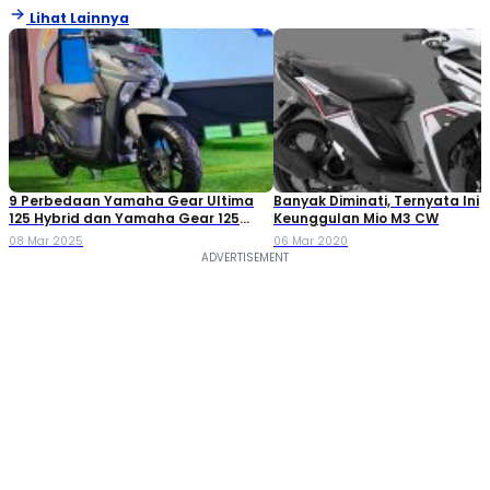
Lihat Lainnya
9 Perbedaan Yamaha Gear Ultima
Banyak Diminati, Ternyata Ini
125 Hybrid dan Yamaha Gear 125
Keunggulan Mio M3 CW
Biasa
08 Mar 2025
06 Mar 2020