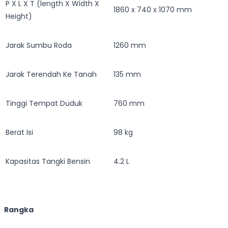
P X L X T (length X Width X
1860 x 740 x 1070 mm
Height)
Jarak Sumbu Roda
1260 mm
Jarak Terendah Ke Tanah
135 mm
Tinggi Tempat Duduk
760 mm
Berat Isi
98 kg
Kapasitas Tangki Bensin
4.2 L
Rangka