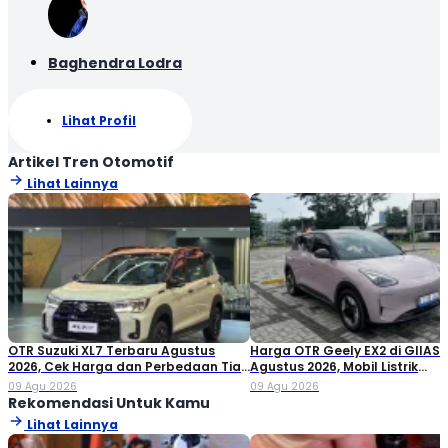
Baghendra Lodra
Lihat Profil
Artikel Tren Otomotif
Lihat Lainnya
OTR Suzuki XL7 Terbaru Agustus
Harga OTR Geely EX2 di GIIAS
2026, Cek Harga dan Perbedaan Tiap
Agustus 2026, Mobil Listrik
Varian
Penantang BYD Atto 1
09 Agu 2026
09 Agu 2026
Rekomendasi Untuk Kamu
Lihat Lainnya