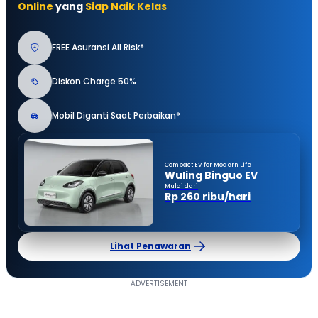
Online
yang
Siap Naik Kelas
FREE Asuransi All Risk*
Diskon Charge 50%
Mobil Diganti Saat Perbaikan*
Compact EV for Modern Life
Wuling Binguo EV
Mulai dari
Rp 260 ribu/hari
Lihat Penawaran