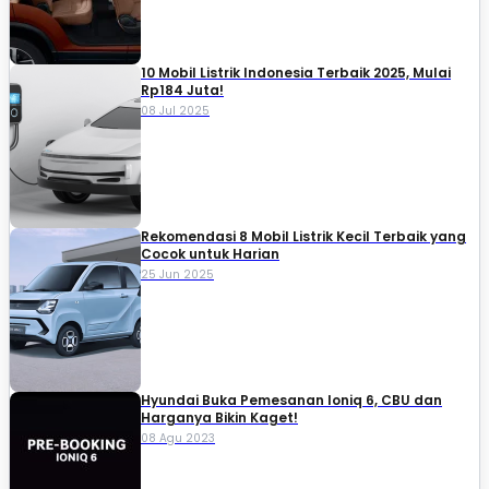
10 Mobil Listrik Indonesia Terbaik 2025, Mulai
Rp184 Juta!
08 Jul 2025
Rekomendasi 8 Mobil Listrik Kecil Terbaik yang
Cocok untuk Harian
25 Jun 2025
Hyundai Buka Pemesanan Ioniq 6, CBU dan
Harganya Bikin Kaget!
08 Agu 2023