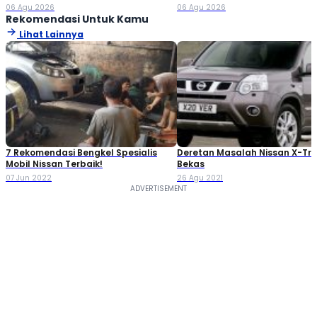
2026
Rp80 Juta!
06 Agu 2026
06 Agu 2026
Rekomendasi Untuk Kamu
Lihat Lainnya
7 Rekomendasi Bengkel Spesialis
Deretan Masalah Nissan X-Trai
Mobil Nissan Terbaik!
Bekas
07 Jun 2022
26 Agu 2021