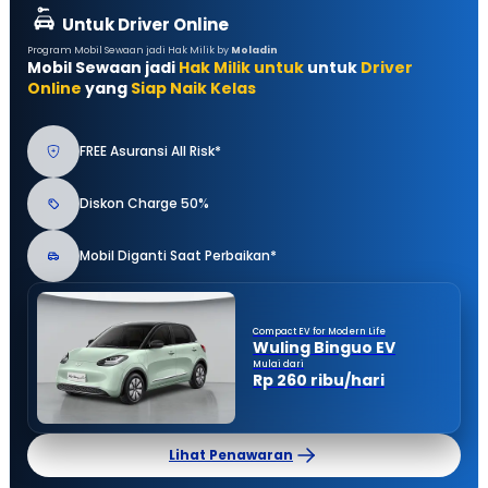
Untuk Driver Online
Program Mobil Sewaan jadi Hak Milik by
Moladin
Mobil Sewaan jadi
Hak Milik untuk
untuk
Driver
Online
yang
Siap Naik Kelas
FREE Asuransi All Risk*
Diskon Charge 50%
Mobil Diganti Saat Perbaikan*
Compact EV for Modern Life
Wuling Binguo EV
Mulai dari
Rp 260 ribu/hari
Lihat Penawaran