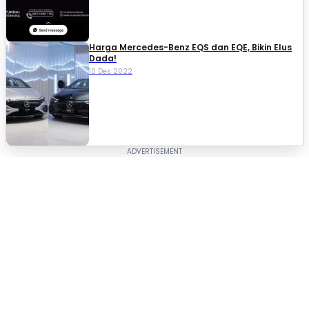
Harga Mercedes-Benz EQS dan EQE, Bikin Elus
Dada!
10 Des 2022