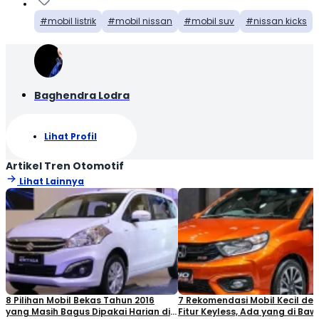
mobil listrik
mobil nissan
mobil suv
nissan kicks
Baghendra Lodra
Lihat Profil
Artikel Tren Otomotif
Lihat Lainnya
8 Pilihan Mobil Bekas Tahun 2016
7 Rekomendasi Mobil Kecil de
yang Masih Bagus Dipakai Harian di
Fitur Keyless, Ada yang di Ba