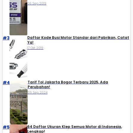
06 Sep 2019
#3
Daftar Kode Busi Motor Standar dari Pabrikan, Catat
Ya!
17 Okt 2019
#4
Tarif Tol Jakarta Bogor Terbaru 2025, Ada
Perubahan!
09 Sep 2024
#5
64 Daftar Ukuran Klep Semua Motor di Indonesia,
Lengkap!