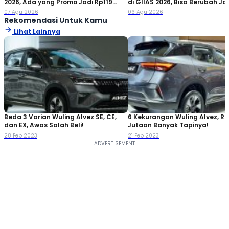
2026, Ada yang Promo Jadi Rp119
di GIIAS 2026, Bisa Berubah Ja
Jutaan!
Double Cabin
07 Agu 2026
06 Agu 2026
Rekomendasi Untuk Kamu
Lihat Lainnya
Beda 3 Varian Wuling Alvez SE, CE,
6 Kekurangan Wuling Alvez, Rp
dan EX, Awas Salah Beli!
Jutaan Banyak Tapinya!
28 Feb 2023
21 Feb 2023