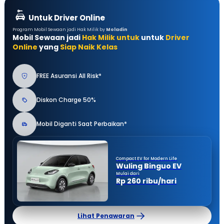
Untuk Driver Online
Program Mobil Sewaan jadi Hak Milik by
Moladin
Mobil Sewaan jadi
Hak Milik untuk
untuk
Driver
Online
yang
Siap Naik Kelas
FREE Asuransi All Risk*
Diskon Charge 50%
Mobil Diganti Saat Perbaikan*
Compact EV for Modern Life
Wuling Binguo EV
Mulai dari
Rp 260 ribu/hari
Lihat Penawaran