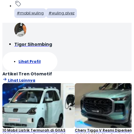
mobil wuling
wuling alvez
Tigor Sihombing
Lihat Profil
Artikel Tren Otomotif
Lihat Lainnya
10 Mobil Listrik Termurah di GIIAS
Chery Tiggo V Resmi Diperken