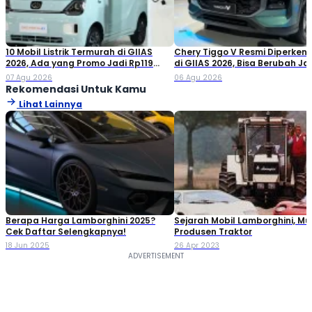
10 Mobil Listrik Termurah di GIIAS
Chery Tiggo V Resmi Diperken
2026, Ada yang Promo Jadi Rp119
di GIIAS 2026, Bisa Berubah Ja
Jutaan!
Double Cabin
07 Agu 2026
06 Agu 2026
Rekomendasi Untuk Kamu
Lihat Lainnya
Berapa Harga Lamborghini 2025?
Sejarah Mobil Lamborghini, M
Cek Daftar Selengkapnya!
Produsen Traktor
18 Jun 2025
26 Apr 2023