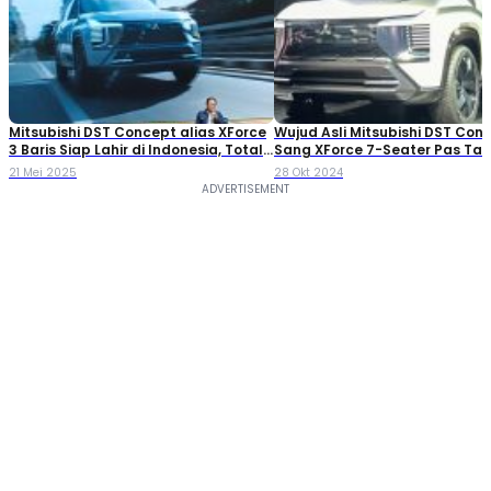
Mitsubishi DST Concept alias XForce
Wujud Asli Mitsubishi DST Con
3 Baris Siap Lahir di Indonesia, Total
Sang XForce 7-Seater Pas Ta
4 varian?
Santa Fe Baru?
21 Mei 2025
28 Okt 2024