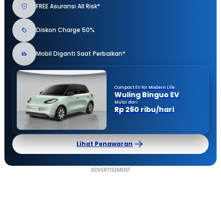
FREE Asuransi All Risk*
Diskon Charge 50%
Mobil Diganti Saat Perbaikan*
Compact EV for Modern Life
Wuling Binguo EV
Mulai dari
Rp 260 ribu/hari
Lihat Penawaran