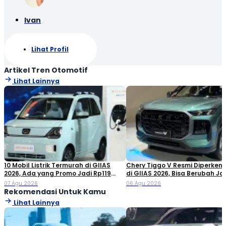
Ivan
Lihat Profil
Artikel Tren Otomotif
Lihat Lainnya
10 Mobil Listrik Termurah di GIIAS
Chery Tiggo V Resmi Diperken
2026, Ada yang Promo Jadi Rp119
di GIIAS 2026, Bisa Berubah Ja
Jutaan!
Double Cabin
07 Agu 2026
06 Agu 2026
Rekomendasi Untuk Kamu
Lihat Lainnya