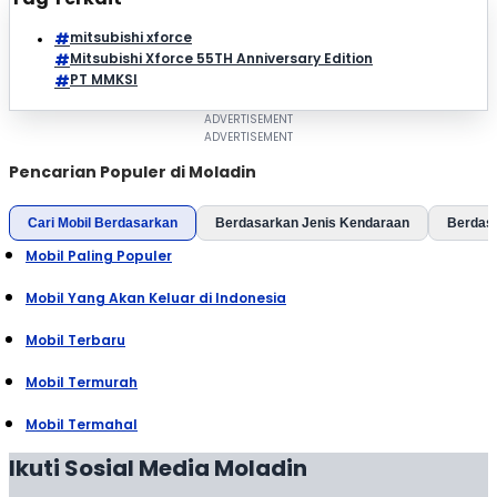
mitsubishi xforce
Mitsubishi Xforce 55TH Anniversary Edition
PT MMKSI
Pencarian Populer di Moladin
Cari Mobil Berdasarkan
Berdasarkan Jenis Kendaraan
Berdas
Mobil Paling Populer
Mobil Yang Akan Keluar di Indonesia
Mobil Terbaru
Mobil Termurah
Mobil Termahal
Ikuti Sosial Media Moladin