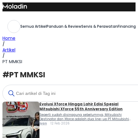
Skip
to
content
Semua Artikel
Panduan & Review
Servis & Perawatan
Financing,
Home
/
Artikel
/
PT MMKSI
#PT MMKSI
Evolusi Xforce Hingga Lahir Edisi Spesial
Mitsubishi Xforce 55th Anniversary Edition
Seperti sudah disinggung sebelumnya, Mitsubishi
Destinator dan Xforce adalah dua line-up PT Mitsubishi
Motors Krama Yudha Sales (MMKSI) yang debut perdana
Ivan
12 Feb 2026
di Indonesia. “Hanya Destinator dan X-Force saja yang
dibuat Anniversary Edition itu sebenarnya tidak ada
alasan khusus. Tapi ini adalah dua produk yang terakhir