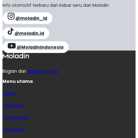
Info otomotif terbaru dan kabar seru dari Moladin
@moladin_id
@moladin.id
@MoladinIndonesia
Bagian dari
Moladin Group
Menu utama
Home
Cari Mobil
Pembiayaan
MoInspeksi