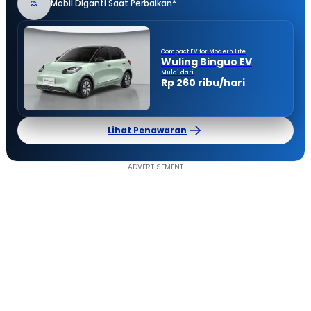
Mobil Diganti Saat Perbaikan*
Compact EV for Modern Life
Wuling Binguo EV
Mulai dari
Rp 260 ribu/hari
Lihat Penawaran