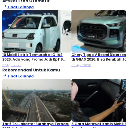
Artikel Tren Otomotif
Lihat Lainnya
10 Mobil Listrik Termurah di GIIAS
Chery Tiggo V Resmi Diperken
2026, Ada yang Promo Jadi Rp119
di GIIAS 2026, Bisa Berubah Ja
Jutaan!
Double Cabin
07 Agu 2026
06 Agu 2026
Rekomendasi Untuk Kamu
Lihat Lainnya
Tarif Tol Jakarta-Surabaya Terbaru
5 Cara Merawat Kabin Mobil S