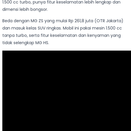
1.500 cc turbo, punya fitur keselamatan lebih lengkap dan
dimensi lebih bongsor.
Beda dengan MG ZS yang mulai Rp 261,8 juta (OTR Jakarta)
dan masuk kelas SUV ringkas. Mobil ini pakai mesin 1.500 cc
tanpa turbo, serta fitur keselamatan dan kenyaman yang
tidak selengkap MG HS.