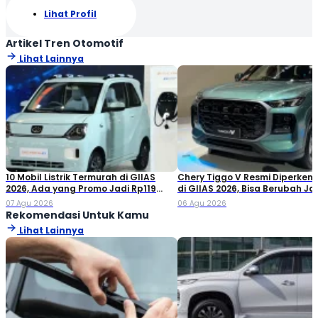
Lihat Profil
Artikel Tren Otomotif
Lihat Lainnya
10 Mobil Listrik Termurah di GIIAS
Chery Tiggo V Resmi Diperken
2026, Ada yang Promo Jadi Rp119
di GIIAS 2026, Bisa Berubah Ja
Jutaan!
Double Cabin
07 Agu 2026
06 Agu 2026
Rekomendasi Untuk Kamu
Lihat Lainnya