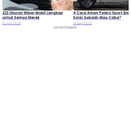
222 Ukuran Wiper Mobil Lengkap
4 Cara Aman Pajero Sport Bisa
untuk Semua Merek
Solar Subsidi, Mau Coba?
10 Jun 2025
12 Sep 2022