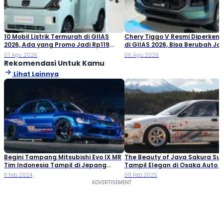
10 Mobil Listrik Termurah di GIIAS
Chery Tiggo V Resmi Diperken
2026, Ada yang Promo Jadi Rp119
di GIIAS 2026, Bisa Berubah Ja
Jutaan!
Double Cabin
07 Agu 2026
06 Agu 2026
Rekomendasi Untuk Kamu
Lihat Lainnya
Begini Tampang Mitsubishi Evo IX MR
The Beauty of Java Sakura Su
Tim Indonesia Tampil di Jepang
Tampil Elegan di Osaka Auto 
Bersama NMAA
2025
11 Feb 2024
09 Feb 2025