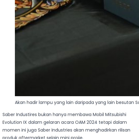
Akan hadir lampu yang lain daripada yang lain besutan S
Saber Industires bukan hanya membawa Mobil Mitsubishi
Evolution IX dalam gelaran acara OAM 2024 tetapi dalam
momen ini juga Saber Industries akan menghadirkan rilisan
produk aftermarket selain mini projie.