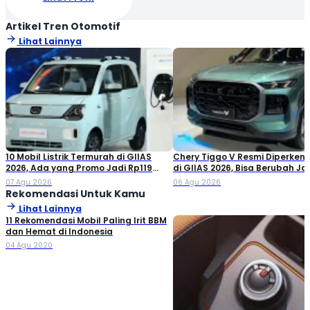
Artikel Tren Otomotif
Lihat Lainnya
10 Mobil Listrik Termurah di GIIAS
Chery Tiggo V Resmi Diperken
2026, Ada yang Promo Jadi Rp119
di GIIAS 2026, Bisa Berubah Ja
Jutaan!
Double Cabin
07 Agu 2026
06 Agu 2026
Rekomendasi Untuk Kamu
Lihat Lainnya
11 Rekomendasi Mobil Paling Irit BBM
dan Hemat di Indonesia
04 Agu 2020