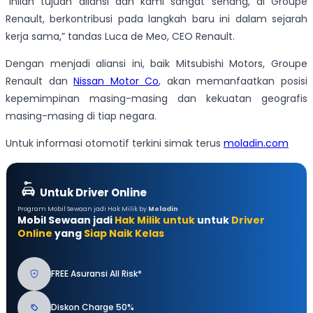
“Inilah tujuan aliansi dan kami sangat senang, di Groupe
Renault, berkontribusi pada langkah baru ini dalam sejarah
kerja sama,” tandas Luca de Meo, CEO Renault.
Dengan menjadi aliansi ini, baik Mitsubishi Motors, Groupe
Renault dan
Nissan Motor Co
, akan memanfaatkan posisi
kepemimpinan masing-masing dan kekuatan geografis
masing-masing di tiap negara.
Untuk informasi otomotif terkini simak terus
moladin.com
Untuk Driver Online
Program Mobil Sewaan jadi Hak Milik by
Moladin
Mobil Sewaan jadi
Hak Milik untuk
untuk
Driver
Online
yang
Siap Naik Kelas
FREE Asuransi All Risk*
Diskon Charge 50%