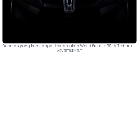
Bocoran yang kami dapat, Honda akan World Premier BR-V Terbaru