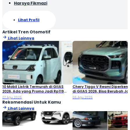
Harsya Fikmazi
Lihat Profil
Artikel Tren Otomotif
Lihat Lainnya
10 Mobil Listrik Termurah di GIIAS
Chery Tiggo V Resmi Diperken
2026, Ada yang Promo Jadi Rp119
di GIIAS 2026, Bisa Berubah Ja
Jutaan!
Double Cabin
07 Agu 2026
06 Agu 2026
Rekomendasi Untuk Kamu
Lihat Lainnya