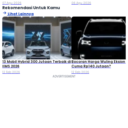
Jutaan!
Double Cabin
07 Agu 2026
06 Agu 2026
Rekomendasi Untuk Kamu
Lihat Lainnya
13 Mobil Hybrid 300 Jutaan Terbaik di
Bocoran Harga Wuling Eksion 2
IIMS 2026
Cuma Rp140 Jutaan?
12 Feb 2026
12 Feb 2026