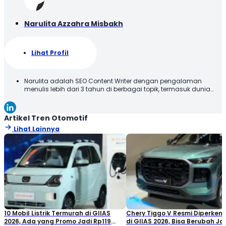
Narulita Azzahra Misbakh
Lihat Profil
Narulita adalah SEO Content Writer dengan pengalaman
menulis lebih dari 3 tahun di berbagai topik, termasuk dunia
otomotif. Narulita senang untuk memberikan informasi yang
akurat dan mudah dipahami, demi menghadirkan manfaat
kepada para pembaca. Terima kasih telah membaca karya
Artikel Tren Otomotif
tulis saya, semoga tulisan ini bisa bermanfaat!
Lihat Lainnya
10 Mobil Listrik Termurah di GIIAS
Chery Tiggo V Resmi Diperken
2026, Ada yang Promo Jadi Rp119
di GIIAS 2026, Bisa Berubah Ja