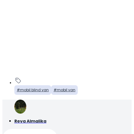
mobil blind van
mobil van
Reva Almalika