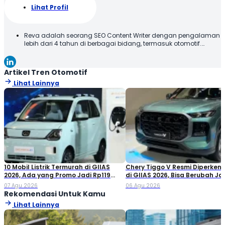
Lihat Profil
Reva adalah seorang SEO Content Writer dengan pengalaman
lebih dari 4 tahun di berbagai bidang, termasuk otomotif.
Terbiasa membuat konten yang tidak hanya dioptimalkan
sesuai SEO Guideline untuk mesin pencari, tetapi juga
informatif, menarik, dan mudah dipahami oleh pembaca.
Artikel Tren Otomotif
Lihat Lainnya
10 Mobil Listrik Termurah di GIIAS
Chery Tiggo V Resmi Diperken
2026, Ada yang Promo Jadi Rp119
di GIIAS 2026, Bisa Berubah Ja
Jutaan!
Double Cabin
07 Agu 2026
06 Agu 2026
Rekomendasi Untuk Kamu
Lihat Lainnya