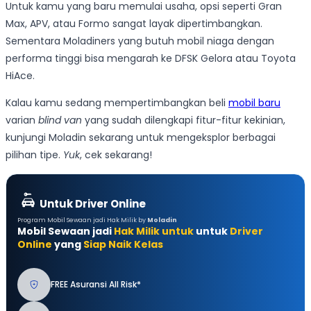
Untuk kamu yang baru memulai usaha, opsi seperti Gran
Max, APV, atau Formo sangat layak dipertimbangkan.
Sementara Moladiners yang butuh mobil niaga dengan
performa tinggi bisa mengarah ke DFSK Gelora atau Toyota
HiAce.
Kalau kamu sedang mempertimbangkan beli
mobil baru
varian
blind van
yang sudah dilengkapi fitur-fitur kekinian,
kunjungi Moladin sekarang untuk mengeksplor berbagai
pilihan tipe.
Yuk
, cek sekarang!
Untuk Driver Online
Program Mobil Sewaan jadi Hak Milik by
Moladin
Mobil Sewaan jadi
Hak Milik untuk
untuk
Driver
Online
yang
Siap Naik Kelas
FREE Asuransi All Risk*