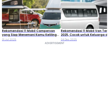
Rekomendasi 11 Mobil Campervan
Rekomendasi 11 Mobil Van Terb
yang Siap Menemani Kamu Keliling
2025, Cocok untuk Keluarga d
Indonesia!
Niaga!
01 Jul 2025
04 Des 2025