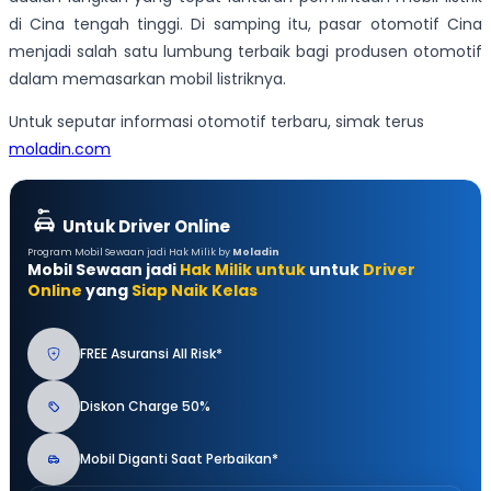
di Cina tengah tinggi. Di samping itu, pasar otomotif Cina
menjadi salah satu lumbung terbaik bagi produsen otomotif
dalam memasarkan mobil listriknya.
Untuk seputar informasi otomotif terbaru, simak terus
moladin.com
Untuk Driver Online
Program Mobil Sewaan jadi Hak Milik by
Moladin
Mobil Sewaan jadi
Hak Milik untuk
untuk
Driver
Online
yang
Siap Naik Kelas
FREE Asuransi All Risk*
Diskon Charge 50%
Mobil Diganti Saat Perbaikan*