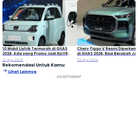
10 Mobil Listrik Termurah di GIIAS
Chery Tiggo V Resmi Diperken
2026, Ada yang Promo Jadi Rp119
di GIIAS 2026, Bisa Berubah Ja
Jutaan!
Double Cabin
07 Agu 2026
06 Agu 2026
Rekomendasi Untuk Kamu
Lihat Lainnya