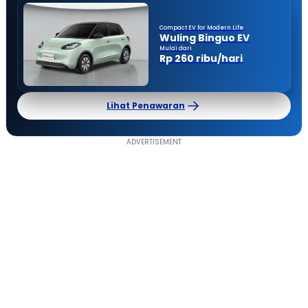
Compact EV for Modern Life
Wuling Binguo EV
Mulai dari
Rp 260 ribu/hari
Lihat Penawaran