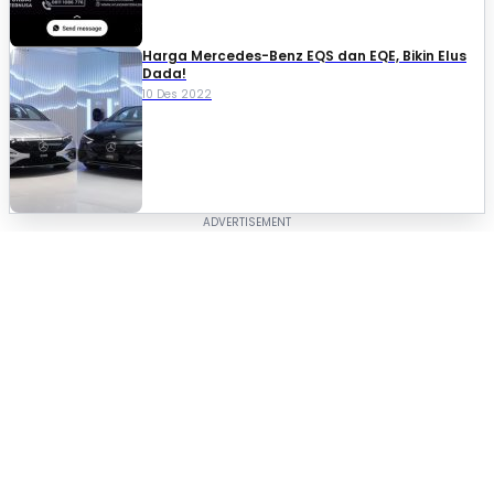
Harga Mercedes-Benz EQS dan EQE, Bikin Elus
Dada!
10 Des 2022