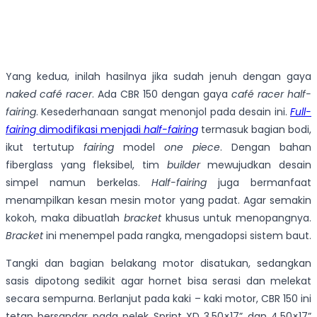
Yang kedua, inilah hasilnya jika sudah jenuh dengan gaya
naked
café racer
. Ada CBR 150 dengan gaya
café racer
half-
fairing
. Kesederhanaan sangat menonjol pada desain ini.
Full-
fairing
dimodifikasi menjadi
half-fairing
termasuk bagian bodi,
ikut tertutup
fairing
model
one piece
. Dengan bahan
fiberglass yang fleksibel, tim
builder
mewujudkan desain
simpel namun berkelas.
Half-fairing
juga bermanfaat
menampilkan kesan mesin motor yang padat. Agar semakin
kokoh, maka dibuatlah
bracket
khusus untuk menopangnya.
Bracket
ini menempel pada rangka, mengadopsi sistem baut.
Tangki dan bagian belakang motor disatukan, sedangkan
sasis dipotong sedikit agar hornet bisa serasi dan melekat
secara sempurna. Berlanjut pada kaki – kaki motor, CBR 150 ini
tetap bersandar pada pelek Sprint XD 3,50×17” dan 4,50×17”