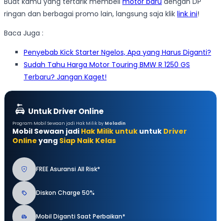
Buat kamu yang tertarik membeli
motor baru
dengan DP
ringan dan berbagai promo lain, langsung saja klik
link ini
!
Baca Juga :
Penyebab Kick Starter Ngelos, Apa yang Harus Diganti?
Sudah Tahu Harga Motor Touring BMW R 1250 GS
Terbaru? Jangan Kaget!
Untuk Driver Online
Program Mobil Sewaan jadi Hak Milik by
Moladin
Mobil Sewaan jadi
Hak Milik untuk
untuk
Driver
Online
yang
Siap Naik Kelas
FREE Asuransi All Risk*
Diskon Charge 50%
Mobil Diganti Saat Perbaikan*