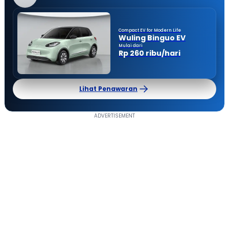
Compact EV for Modern Life
Wuling Binguo EV
Mulai dari
Rp 260 ribu/hari
Lihat Penawaran