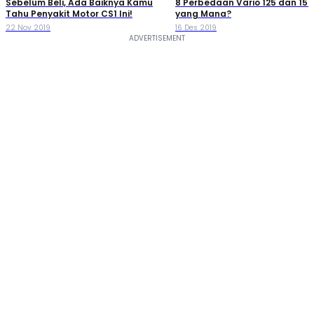
Sebelum Beli, Ada Baiknya Kamu
8 Perbedaan Vario 125 dan 150,
Tahu Penyakit Motor CS1 Ini!
yang Mana?
22 Nov 2019
16 Des 2019