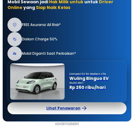
Mobil Sewaan jadi
Hak Milik untuk
untuk
Driver
Online
yang
Siap Naik Kelas
FREE Asuransi All Risk*
Diskon Charge 50%
Mobil Diganti Saat Perbaikan*
Compact EV for Modern Life
Wuling Binguo EV
Mulai dari
Rp 260 ribu/hari
Lihat Penawaran