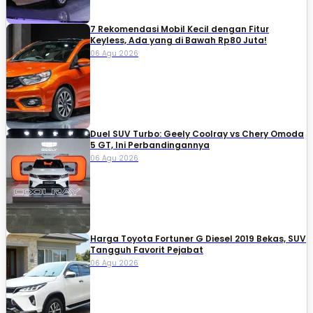
7 Rekomendasi Mobil Kecil dengan Fitur
Keyless, Ada yang di Bawah Rp80 Juta!
06 Agu 2026
Duel SUV Turbo: Geely Coolray vs Chery Omoda
5 GT, Ini Perbandingannya
06 Agu 2026
Harga Toyota Fortuner G Diesel 2019 Bekas, SUV
Tangguh Favorit Pejabat
06 Agu 2026