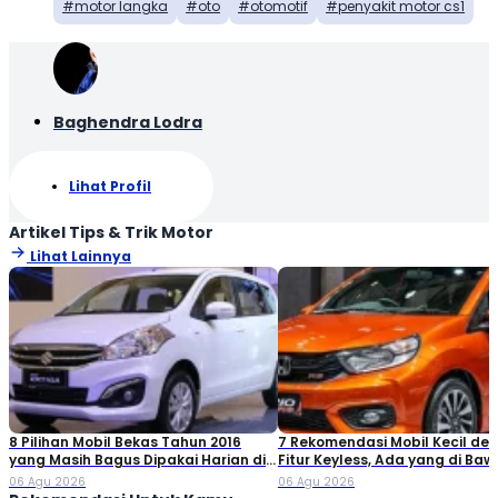
motor langka
oto
otomotif
penyakit motor cs1
Baghendra Lodra
Lihat Profil
Artikel Tips & Trik Motor
Lihat Lainnya
8 Pilihan Mobil Bekas Tahun 2016
7 Rekomendasi Mobil Kecil de
yang Masih Bagus Dipakai Harian di
Fitur Keyless, Ada yang di Ba
2026
Rp80 Juta!
06 Agu 2026
06 Agu 2026