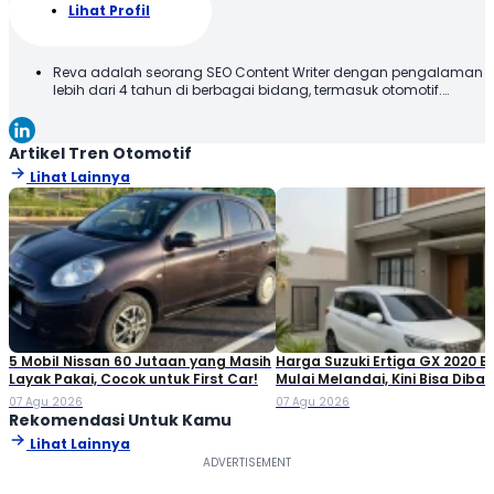
Lihat Profil
Reva adalah seorang SEO Content Writer dengan pengalaman
lebih dari 4 tahun di berbagai bidang, termasuk otomotif.
Terbiasa membuat konten yang tidak hanya dioptimalkan
sesuai SEO Guideline untuk mesin pencari, tetapi juga
informatif, menarik, dan mudah dipahami oleh pembaca.
Artikel Tren Otomotif
Lihat Lainnya
5 Mobil Nissan 60 Jutaan yang Masih
Harga Suzuki Ertiga GX 2020 B
Layak Pakai, Cocok untuk First Car!
Mulai Melandai, Kini Bisa Diba
Pulang Segini
07 Agu 2026
07 Agu 2026
Rekomendasi Untuk Kamu
Lihat Lainnya