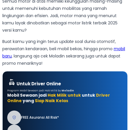
Semua motor di atas memiliki keunggulan masing-masing
untuk memenuhi kebutuhan mobilitas yang ramah
lingkungan dan efisien. Jadi, motor mana yang menurut
kamu layak dinobatkan sebagai motor listrik terbaik 2025
versi kamu?
Buat kamu yang ingin terus
update
soal dunia otomotif,
perawatan kendaraan, beli mobil bekas, hingga promo
mobil
baru
, langsung aja cek Moladin sekarang juga untuk dapat
promo menariknya!
Untuk Driver Online
Program Mobil Sewaan jadi Hak Milik by
Moladin
Mobil Sewaan jadi
Hak Milik untuk
untuk
Driver
Online
yang
Siap Naik Kelas
FREE Asuransi All Risk*