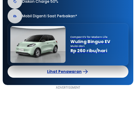
Diskon Charge 50%
Mobil Diganti Saat Perbaikan*
Compact EV for Modern Life
Wuling Binguo EV
Mulai dari
Rp 260 ribu/hari
Lihat Penawaran