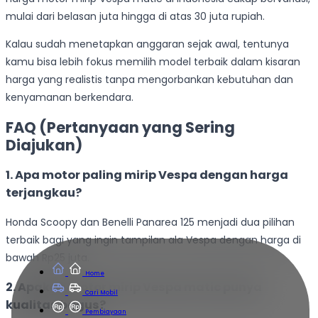
mulai dari belasan juta hingga di atas 30 juta rupiah.
Kalau sudah menetapkan anggaran sejak awal, tentunya
kamu bisa lebih fokus memilih model terbaik dalam kisaran
harga yang realistis tanpa mengorbankan kebutuhan dan
kenyamanan berkendara.
FAQ (Pertanyaan yang Sering
Diajukan)
1. Apa motor paling mirip Vespa dengan harga
terjangkau?
Honda Scoopy dan Benelli Panarea 125 menjadi dua pilihan
terbaik bagi yang ingin tampilan ala Vespa dengan harga di
bawah Rp25 juta.
Home
2. Apakah motor mirip Vespa matic punya
Cari Mobil
kualitas bagus?
Pembiayaan