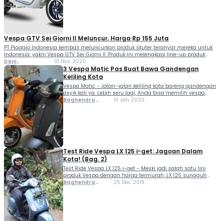
Vespa GTV Sei Giorni II Meluncur, Harga Rp 155 Juta
PT Piaggio Indonesia kembali meluncurkan produk skuter teranyar mereka untuk
Indonesia, yakni Vespa GTV Sei Giorni II. Produk ini melengkapi line-up produk
terbaru Piaggio sepanjang tahun 2020. Setelah sebelumnya meluncurkan Vespa
Deni
10 Nov 2020
Primavera Sean Wotherspoon, Sprint serta GTS 300 HPE Racing...
Ferlindungan
3 Vespa Matic Pas Buat Bawa Gandengan
Keliling Kota
Vespa Matic - Jalan-jalan keliling kota bareng gandengan
asyik kali ya. Lebih seru lagi, Anda bisa memilih vespa
matic biar momen kencannya jadi lebih menyenangkan.
Baghendra
01 Jan 2020
Nah, untuk Anda yang punya rencana mengajak
Lodra
pasangan keliling kota menggunakan motor, Jinny mau
merekomendasi...
Test Ride Vespa LX 125 i-get: Jagoan Dalam
Kota! (Bag. 2)
Test Ride Vespa LX 125 i-get - Meski jadi salah satu lini
produk Vespa dengan harga termurah, LX 125 sungguh
punya performa yang tidak murahan. Skuter merek Itali ini
Baghendra
25 Dec 2019
mampu menjadi pilihan oke untuk berkendara di dalam
Lodra
kota. Hal tersebut...