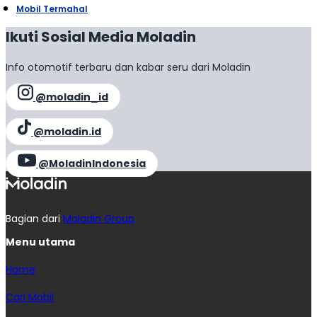
Mobil Termahal
Ikuti Sosial Media Moladin
Info otomotif terbaru dan kabar seru dari Moladin
@moladin_id
@moladin.id
@MoladinIndonesia
Bagian dari
Moladin Group
Menu utama
Home
Cari Mobil