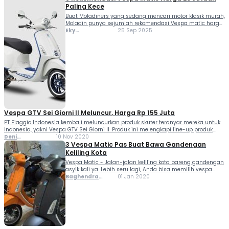
Paling Kece
Buat Moladiners yang sedang mencari motor klasik murah,
Moladin punya sejumlah rekomendasi Vespa matic harga
20 jutaan nih! Identitas ikonik dari Vespa, yakni dengan
Eky
25 Sep 2025
desain elegan dan nuansa retro modern membuatnya
Muhammad
berbeda dari skuter matic kebanyakan. Meski harganya
terkenal cukup tinggi, namun ternyata kini kamu bisa
menjumpai Vespa matic bekas yang harganya sekitar 20
jutaan, […]
Vespa GTV Sei Giorni II Meluncur, Harga Rp 155 Juta
PT Piaggio Indonesia kembali meluncurkan produk skuter teranyar mereka untuk
Indonesia, yakni Vespa GTV Sei Giorni II. Produk ini melengkapi line-up produk
terbaru Piaggio sepanjang tahun 2020. Setelah sebelumnya meluncurkan Vespa
Deni
10 Nov 2020
Primavera Sean Wotherspoon, Sprint serta GTS 300 HPE Racing...
Ferlindungan
3 Vespa Matic Pas Buat Bawa Gandengan
Keliling Kota
Vespa Matic - Jalan-jalan keliling kota bareng gandengan
asyik kali ya. Lebih seru lagi, Anda bisa memilih vespa
matic biar momen kencannya jadi lebih menyenangkan.
Baghendra
01 Jan 2020
Nah, untuk Anda yang punya rencana mengajak
Lodra
pasangan keliling kota menggunakan motor, Jinny mau
merekomendasi...