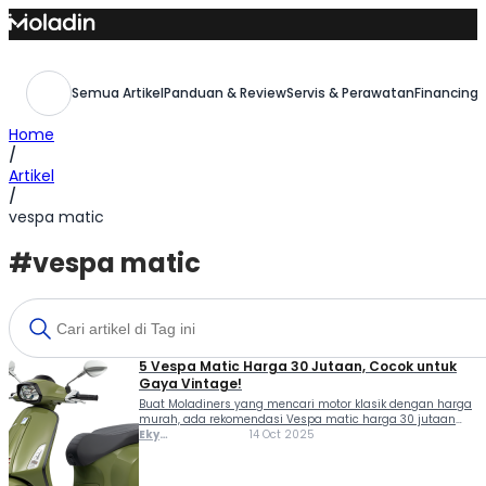
Skip
to
content
Semua Artikel
Panduan & Review
Servis & Perawatan
Financing,
Home
/
Artikel
/
vespa matic
#vespa matic
5 Vespa Matic Harga 30 Jutaan, Cocok untuk
Gaya Vintage!
Buat Moladiners yang mencari motor klasik dengan harga
murah, ada rekomendasi Vespa matic harga 30 jutaan
nih! Yup, Vespa telah lama dikenal sebagai brand motor
Eky
14 Oct 2025
asal Italia yang menawarkan gaya klasik atau vintage.
Muhammad
Namun, harga barunya yang kini berada di kisaran angka
40-70 jutaan membuat banyak orang mencari Vespa