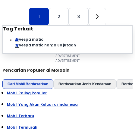
1
2
3
Tag Terkait
vespa matic
vespa matic harga 30 jutaan
Pencarian Populer di Moladin
Cari Mobil Berdasarkan
Berdasarkan Jenis Kendaraan
Berdas
Mobil Paling Populer
Mobil Yang Akan Keluar di Indonesia
Mobil Terbaru
Mobil Termurah