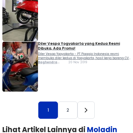
Timur, Surabaya. Konsep diler Vespa Surabaya...
Diler Vespa Yogyakarta yang Kedua Resmi
Dibuka, Ada Promo!
Diler Vespa Yogyakarta - PT Piaggio Indonesia resmi
membuka diler kedua di Yogyakarta, hasil kerja bareng CV
Kharisma Motor. Lokasi tepatnya ada di Jalan Magelang
Baghendra
20 Nov 2019
KM.7,2 RT09/13, Sendangdadi, Mlati, Sleman, Yogyakarta.
Lodra
Diler kedua tersebut melengkapi eksistensi diler
sebelumnya yang berlokasi...
1
2
Lihat Artikel Lainnya di
Moladin