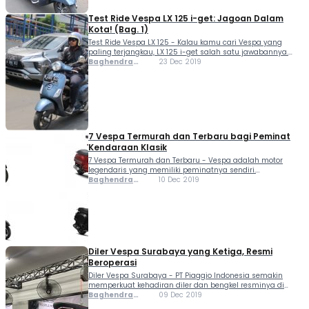
Test Ride Vespa LX 125 i-get: Jagoan Dalam
Kota! (Bag. 1)
Test Ride Vespa LX 125 - Kalau kamu cari Vespa yang
paling terjangkau, LX 125 i-get salah satu jawabannya.
Motor matik ini dijual dengan banderol Rp30 jutaan.
Baghendra
23 Dec 2019
Sedikit lebih mahal dari Yamaha Nmax dan Honda PCX
Lodra
varian termahal, tepatnya Rp35.8...
7 Vespa Termurah dan Terbaru bagi Peminat
Kendaraan Klasik
7 Vespa Termurah dan Terbaru - Vespa adalah motor
legendaris yang memiliki peminatnya sendiri.
Perkembangan desain motor ini juga cukup signifikan, dari
Baghendra
10 Dec 2019
yang klasik hingga matik. Di Indonesia, peminat Vespa
Lodra
cukup banyak. Hal ini didukung pula oleh tren penjualan
motor...
Diler Vespa Surabaya yang Ketiga, Resmi
Beroperasi
Diler Vespa Surabaya - PT Piaggio Indonesia semakin
memperkuat kehadiran diler dan bengkel resminya di
Jawa Timur. Kini mereka kerja bareng PT Smart Mulia Abadi
Baghendra
09 Dec 2019
dalam membuka diler yang terletak di Jalan Pucang Anom
Lodra