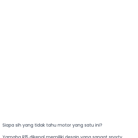
Siapa sih yang tidak tahu motor yang satu ini?
Yamaha R15 dikenal memiliki desain yang sangat sporty