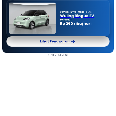
Compact EV for Modern Life
Wuling Binguo EV
Mulai dari
Rp 260 ribu/hari
Lihat Penawaran