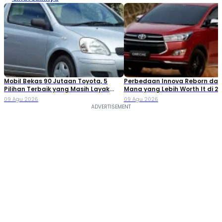
Mobil Bekas 90 Jutaan Toyota, 5
Perbedaan Innova Reborn dan 
Pilihan Terbaik yang Masih Layak
Mana yang Lebih Worth It di 2
Dibeli
09 Agu 2026
09 Agu 2026