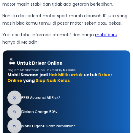
motor masih stabil dan tidak ada getaran berlebihan.
Nah itu dia sederet motor sport murah dibawah 10 juta yang
masih bisa kamu temui di pasar motor seken atau bekas.
Yuk, cari tahu informasi otomotif dan harga
mobil baru
hanya di Moladin!
Untuk Driver Online
Program Mobil Sewaan jadi Hak Milik by
Moladin
Mobil Sewaan jadi
Hak Milik untuk
untuk
Driver
Online
yang
Siap Naik Kelas
FREE Asuransi All Risk*
Diskon Charge 50%
Mobil Diganti Saat Perbaikan*