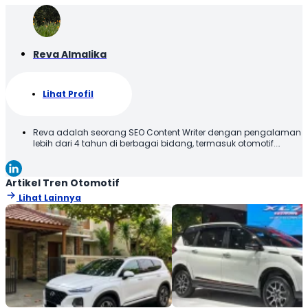
Reva Almalika
Lihat Profil
Reva adalah seorang SEO Content Writer dengan pengalaman
lebih dari 4 tahun di berbagai bidang, termasuk otomotif.
Terbiasa membuat konten yang tidak hanya dioptimalkan
sesuai SEO Guideline untuk mesin pencari, tetapi juga
informatif, menarik, dan mudah dipahami oleh pembaca.
Artikel Tren Otomotif
Lihat Lainnya