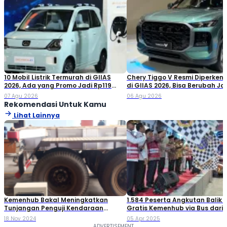
10 Mobil Listrik Termurah di GIIAS
Chery Tiggo V Resmi Diperken
2026, Ada yang Promo Jadi Rp119
di GIIAS 2026, Bisa Berubah Ja
Jutaan!
Double Cabin
07 Agu 2026
06 Agu 2026
Rekomendasi Untuk Kamu
Lihat Lainnya
Kemenhub Bakal Meningkatkan
1.584 Peserta Angkutan Balik 
Tunjangan Penguji Kendaraan
Gratis Kemenhub via Bus dari
Bermotor, Biar Lebih Tegas!
Yogyakarta Diberangkatkan
18 Nov 2024
05 Apr 2025