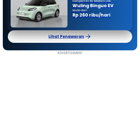
Compact EV for Modern Life
Wuling Binguo EV
Mulai dari
Rp 260 ribu/hari
Lihat Penawaran