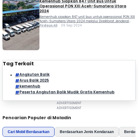
Kemenhub Siapkan 847 Unit Bus Untuk
Operasional PON XXI Aceh-Sumatera Utara
2024
Kemenhub siapkan 847 unit bus untuk operasional PON XXI
Aceh-Sumatera Utara 2024 melalui Direktorat Jenderal
Perhubungan Darat. Diharapkan ke 847 unit bus tersebut
Firdaus Ali
09 Sep 2024
bisa membantu pelaksaaan event nasional tersebut
sampai selesai. Penandatanganan Serah Terima Pinjam
Pakai Bus Dukungan PON XXI dilakukan antara Sekretaris
Direktorat Jenderal Perhubungan Darat, Amirulloh dengan
Pj Gubernur Provinsi Aceh, Safrizal ZA […]
Tag Terkait
Angkutan Balik
Arus Balik 2025
kemenhub
Peserta Angkutan Balik Mudik Gratis Kemenhub
Pencarian Populer di Moladin
Cari Mobil Berdasarkan
Berdasarkan Jenis Kendaraan
Berdas