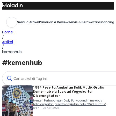
Skip
to
content
Semua Artikel
Panduan & Review
Servis & Perawatan
Financing,
Home
/
Artikel
/
kemenhub
#kemenhub
1.584 Peserta Angkutan Balik Mudik Gratis
Kemenhub via Bus dari Yogyakarta
Diberangkatkan
Menteri Perhubungan Dudy Purwagandhi melepas
keberangkatan peserta angkutan balik “Mudik Gratis”
Angkutan Jalan, Kementerian Perhubungan dari terminal
Ivan
05 Apr 2025
Giwangan, Yogyakarta, Sabtu (5/4). Tercatat secara
kumulatif ada sebanyak 1.584 pemudik asal Yogyakarta