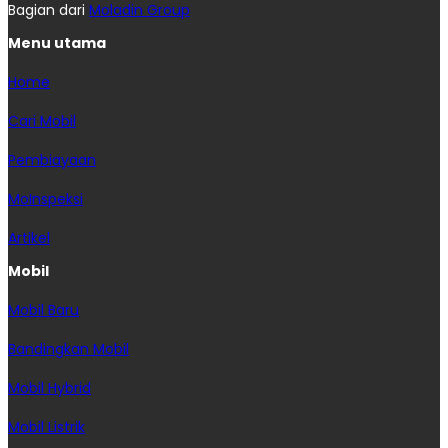
Bagian dari
Moladin Group
Menu utama
Home
Cari Mobil
Pembiayaan
MoInspeksi
Artikel
Mobil
Mobil Baru
Bandingkan Mobil
Mobil Hybrid
Mobil Listrik