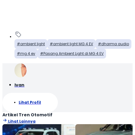
ambient light
ambient light MG 4 EV
dharma audio
mg 4 ev
Pasang Ambient Light di MG 4 EV
Ivan
Lihat Profil
Artikel Tren Otomotif
Lihat Lainnya