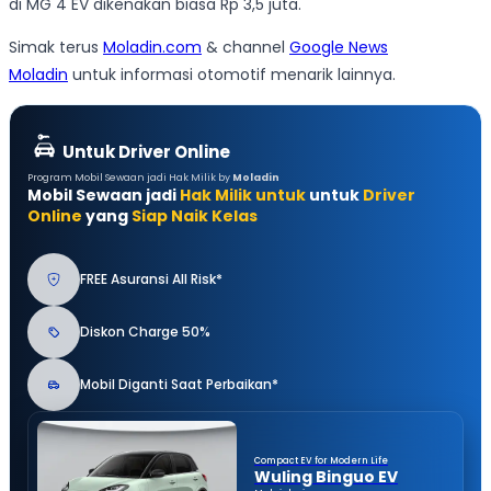
di MG 4 EV dikenakan biasa Rp 3,5 juta.
Simak terus
Moladin.com
& channel
Google News
Moladin
untuk informasi otomotif menarik lainnya.
Untuk Driver Online
Program Mobil Sewaan jadi Hak Milik by
Moladin
Mobil Sewaan jadi
Hak Milik untuk
untuk
Driver
Online
yang
Siap Naik Kelas
FREE Asuransi All Risk*
Diskon Charge 50%
Mobil Diganti Saat Perbaikan*
Compact EV for Modern Life
Wuling Binguo EV