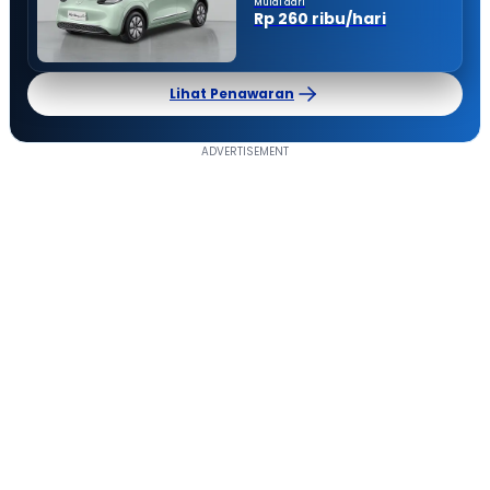
Mulai dari
Rp 260 ribu/hari
Lihat Penawaran