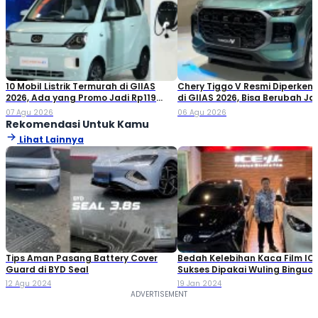
10 Mobil Listrik Termurah di GIIAS
Chery Tiggo V Resmi Diperken
2026, Ada yang Promo Jadi Rp119
di GIIAS 2026, Bisa Berubah Ja
Jutaan!
Double Cabin
07 Agu 2026
06 Agu 2026
Rekomendasi Untuk Kamu
Lihat Lainnya
Tips Aman Pasang Battery Cover
Bedah Kelebihan Kaca Film IC
Guard di BYD Seal
Sukses Dipakai Wuling Binguo
MG 4 EV
12 Agu 2024
19 Jan 2024