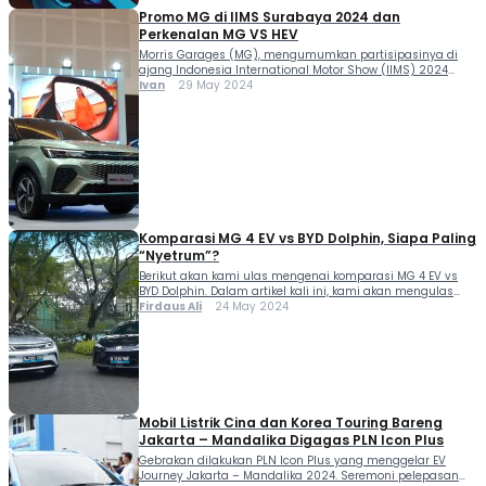
Promo MG di IIMS Surabaya 2024 dan
Perkenalan MG VS HEV
Morris Garages (MG), mengumumkan partisipasinya di
ajang Indonesia International Motor Show (IIMS) 2024
Surabaya yang berlangsung dari tanggal 29 Mei – 2 Juni
Ivan
29 May 2024
2024 di Grand City Convex. Ini dia promo MG di IIMS
Surabaya 2024 dan perkenalan MG VS HEV. Ajang IIMS
Surabaya 2024 juga turut menandai langkah penting MG
yang memperkenalkan MG VS […]
Komparasi MG 4 EV vs BYD Dolphin, Siapa Paling
“Nyetrum”?
Berikut akan kami ulas mengenai komparasi MG 4 EV vs
BYD Dolphin. Dalam artikel kali ini, kami akan mengulas
spesifik mengulas komparasi dari sisi preforma mesin,
Firdaus Ali
24 May 2024
desain eksterior, desain interior serta kelengkapan fitur.
Kedua mobil listrik asal Cina ini dibanderol kisaran Rp 400
jutaan. Sama-sama punya dimensi yang kompak,
keduanya menjadi primadona baru untuk kalangan […]
Mobil Listrik Cina dan Korea Touring Bareng
Jakarta – Mandalika Digagas PLN Icon Plus
Gebrakan dilakukan PLN Icon Plus yang menggelar EV
Journey Jakarta – Mandalika 2024. Seremoni pelepasan