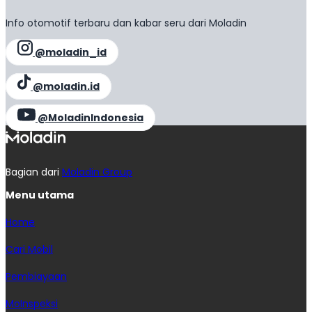
Info otomotif terbaru dan kabar seru dari Moladin
@moladin_id
@moladin.id
@MoladinIndonesia
Bagian dari
Moladin Group
Menu utama
Home
Cari Mobil
Pembiayaan
MoInspeksi