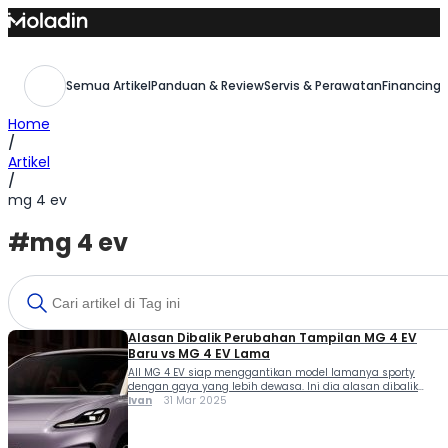
Skip
to
content
Semua Artikel
Panduan & Review
Servis & Perawatan
Financing,
Home
/
Artikel
/
mg 4 ev
#mg 4 ev
Alasan Dibalik Perubahan Tampilan MG 4 EV
Baru vs MG 4 EV Lama
All MG 4 EV siap menggantikan model lamanya sporty
dengan gaya yang lebih dewasa. Ini dia alasan dibalik
perubahan tampilan MG 4 EV baru vs MG 4 EV lama. MG 4
Ivan
31 Mar 2025
EV termasuk salah satu mobil listrik dengan performa
menjanjikan meski sedikit kurang mendapat perhatian di
pasar Tanah Air. Mobil ini nyaman dikendarai, punya