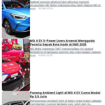
Sederet promosi eksklusif dan aktivitas menarik
disuguhkan MG Motor Indonesia atau lebih dikenal MG di
IIMS 2025. Promo MG di event otomotif tahunan ini
Ivan
18 Feb 2025
menjadi bagian dari komitmennya untuk terus
menawarkan beragam keuntungan bagi pelanggan
setianya. “Promo eksklusif dan ragam aktivitas menarik
yang kami hadirkan di IIMS 2025 untuk menyambut para
MG lovers dan setiap […]
MG 4 EV X-Power Livery Arsenal Menggoda
Pecinta Sepak Bola hadir di IIMS 2025
MG Motor Indonesia (MG) menampilkan lini produk
terbaiknya di berbagai segmen dan menyiapkan sederet
program penjualan selama IIMS 2025 berlangsung 13-23
Ivan
14 Feb 2025
Februari. Salah satu produk yang menyita perhatian ialah
sebuah MG 4 EV X-Power Livery Arsenal. Partisipasi MG di
IIMS menjadi bagian dari rencana mereka mewujudkan
komitmen berkelanjutan MG untuk terus mendukung
perkembangan industri otomotif […]
Pasang Ambient Light di MG 4 EV Cuma Modal
Rp 3,5 Juta
Pemasangan ambient light di kabin mobil bukan sekadar
memberikan nuansa berbeda saja. Lebih dari itu,