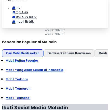
mg
mg 4 ev
MG 4 EV Baru
mobil listrik
Pencarian Populer di Moladin
Cari Mobil Berdasarkan
Berdasarkan Jenis Kendaraan
Berdas
Mobil Paling Populer
Mobil Yang Akan Keluar di Indonesia
Mobil Terbaru
Mobil Termurah
Mobil Termahal
Ikuti Sosial Media Moladin