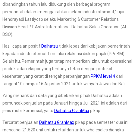
dibandingkan tahun lalu didukung oleh berbagai program
pemerintah dalam menggairahkan sektor industri otomotif,” ujar
Hendrayadi Lastiyoso selaku Marketing & Customer Relations
Division Head PT Astra International Daihatsu Sales Operation (AI-
DSO).
Hasil capaian positif
Daihatsu
tidak lepas dari kebijakan pemerintah
kepada industri otomotif melalui relaksasi diskon pajak (PPnBM).
Selain itu, Pemerintah juga tetap memberikan izin untuk operasional
produksi dan ekspor yang tentunya tetap dengan protokol
kesehatan yang ketat di tengah perpanjangan
PPKM level 4
dari
tanggal 10 sampai 16 Agustus 2021 untuk wilayah Jawa dan Bali.
Yang menarik dari data yang dibeberkan pihak Daihatsu adalah
pemuncak penjualan pada Januari hingga Juli 2021 ini adalah dari
jenis mobil komersial, yaitu
Daihatsu GranMax
pikap.
Tercatat penjualan
Daihatsu GranMax
pikap pada semester dua ini
mencapai 21.520 unit untuk retail dan untuk wholesales diangka