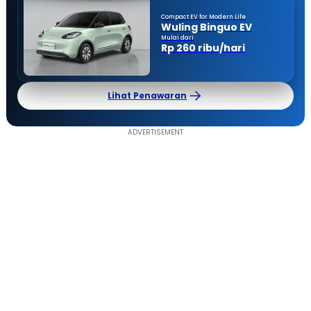
Compact EV for Modern Life
Wuling Binguo EV
Mulai dari
Rp 260 ribu/hari
Lihat Penawaran