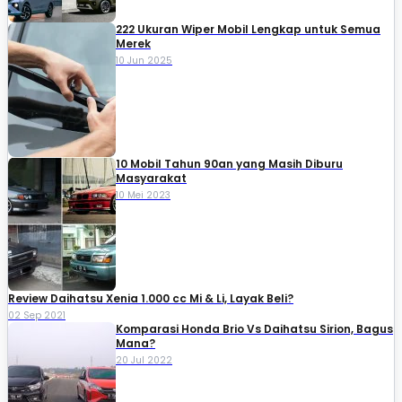
222 Ukuran Wiper Mobil Lengkap untuk Semua
Merek
10 Jun 2025
10 Mobil Tahun 90an yang Masih Diburu
Masyarakat
10 Mei 2023
Review Daihatsu Xenia 1.000 cc Mi & Li, Layak Beli?
02 Sep 2021
Komparasi Honda Brio Vs Daihatsu Sirion, Bagus
Mana?
20 Jul 2022