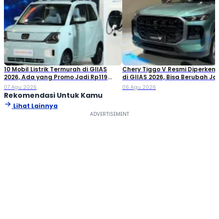
10 Mobil Listrik Termurah di GIIAS
Chery Tiggo V Resmi Diperken
2026, Ada yang Promo Jadi Rp119
di GIIAS 2026, Bisa Berubah Ja
Jutaan!
Double Cabin
07 Agu 2026
06 Agu 2026
Rekomendasi Untuk Kamu
Lihat Lainnya