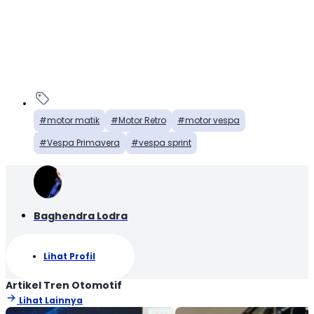
motor matik
Motor Retro
motor vespa
Vespa Primavera
vespa sprint
Baghendra Lodra
Lihat Profil
Artikel Tren Otomotif
Lihat Lainnya