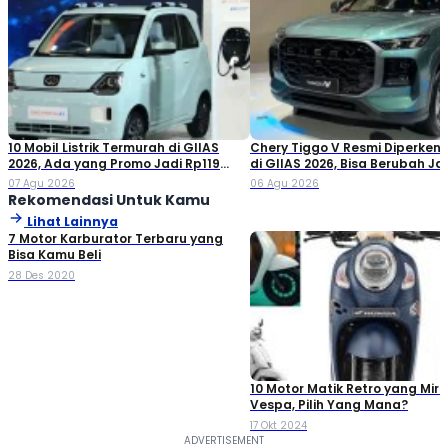
10 Mobil Listrik Termurah di GIIAS
Chery Tiggo V Resmi Diperken
2026, Ada yang Promo Jadi Rp119
di GIIAS 2026, Bisa Berubah Ja
Jutaan!
Double Cabin
07 Agu 2026
06 Agu 2026
Rekomendasi Untuk Kamu
Lihat Lainnya
7 Motor Karburator Terbaru yang
Bisa Kamu Beli
28 Des 2020
10 Motor Matik Retro yang Miri
Vespa, Pilih Yang Mana?
17 Okt 2024