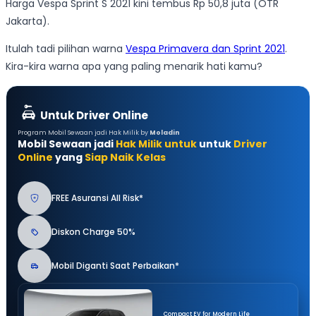
Harga Vespa Sprint S 2021 kini tembus Rp 50,8 juta (OTR
Jakarta).
Itulah tadi pilihan warna
Vespa Primavera dan Sprint 2021
.
Kira-kira warna apa yang paling menarik hati kamu?
Untuk Driver Online
Program Mobil Sewaan jadi Hak Milik by
Moladin
Mobil Sewaan jadi
Hak Milik untuk
untuk
Driver
Online
yang
Siap Naik Kelas
FREE Asuransi All Risk*
Diskon Charge 50%
Mobil Diganti Saat Perbaikan*
Compact EV for Modern Life