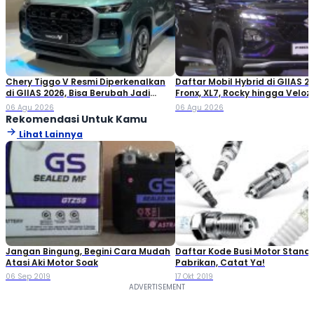
Chery Tiggo V Resmi Diperkenalkan
Daftar Mobil Hybrid di GIIAS 20
di GIIAS 2026, Bisa Berubah Jadi
Fronx, XL7, Rocky hingga Veloz!
Double Cabin
06 Agu 2026
06 Agu 2026
Rekomendasi Untuk Kamu
Lihat Lainnya
Jangan Bingung, Begini Cara Mudah
Daftar Kode Busi Motor Standa
Atasi Aki Motor Soak
Pabrikan, Catat Ya!
06 Sep 2019
17 Okt 2019