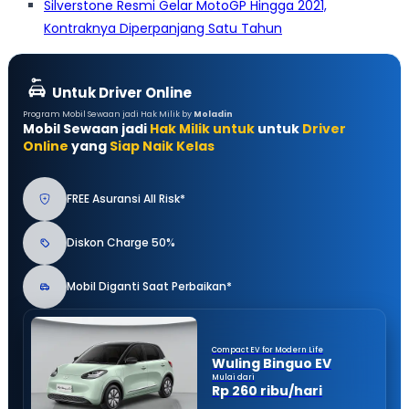
Silverstone Resmi Gelar MotoGP Hingga 2021,
Kontraknya Diperpanjang Satu Tahun
Untuk Driver Online
Program Mobil Sewaan jadi Hak Milik by
Moladin
Mobil Sewaan jadi
Hak Milik untuk
untuk
Driver
Online
yang
Siap Naik Kelas
FREE Asuransi All Risk*
Diskon Charge 50%
Mobil Diganti Saat Perbaikan*
Compact EV for Modern Life
Wuling Binguo EV
Mulai dari
Rp 260 ribu/hari