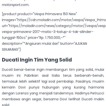
motorsport.com
.
[product product="Vespa Primavera 150 New"
images="https://cdn.moladin.com/motor/vespa/Vespa_Prima
url="https://moladin.com/news/category/motor//vespa/ves
vespa-primavera-2017-matic-3-katup-4-tak-silinder-
tunggal-150cc" price="Rp. 1.750.000,-*"
description="*Angsuran mulai dari" button="AJUKAN
SEKARANG"]
Ducati Ingin Tim Yang Solid
Ducati benar-benar ingin membangun tim yang solid, mulai
musim ini. Pabrikan asal Italia terus berbenah-benah,
termasuk lebih selektif lagi soal pembalap. Pasalnya, musim
kemarin Dovi punya hubungan yang kurang harmonis
dengan Lorenzo yang menjadi tandemnya. Hadirnya Petrucci
membawa angin segar, bersama Dovi terlihat Ducati makin
solid.