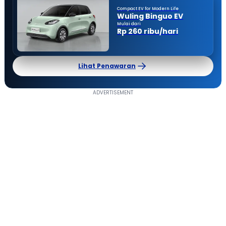
Compact EV for Modern Life
Wuling Binguo EV
Mulai dari
Rp 260 ribu/hari
Lihat Penawaran