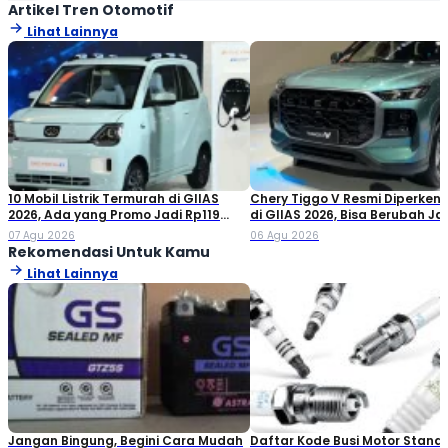
Artikel Tren Otomotif
Lihat Lainnya
10 Mobil Listrik Termurah di GIIAS
Chery Tiggo V Resmi Diperken
2026, Ada yang Promo Jadi Rp119
di GIIAS 2026, Bisa Berubah Ja
Jutaan!
Double Cabin
07 Agu 2026
06 Agu 2026
Rekomendasi Untuk Kamu
Lihat Lainnya
Jangan Bingung, Begini Cara Mudah
Daftar Kode Busi Motor Standa