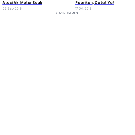
Atasi Aki Motor Soak
Pabrikan, Catat Ya!
06 Sep 2019
17 Okt 2019