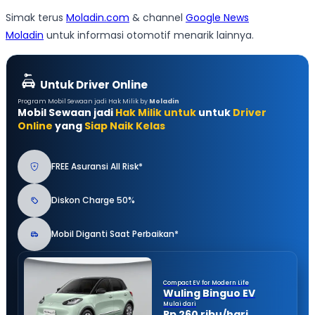
Simak terus
Moladin.com
& channel
Google News
Moladin
untuk informasi otomotif menarik lainnya.
Untuk Driver Online
Program Mobil Sewaan jadi Hak Milik by
Moladin
Mobil Sewaan jadi
Hak Milik untuk
untuk
Driver
Online
yang
Siap Naik Kelas
FREE Asuransi All Risk*
Diskon Charge 50%
Mobil Diganti Saat Perbaikan*
Compact EV for Modern Life
Wuling Binguo EV
Mulai dari
Rp 260 ribu/hari