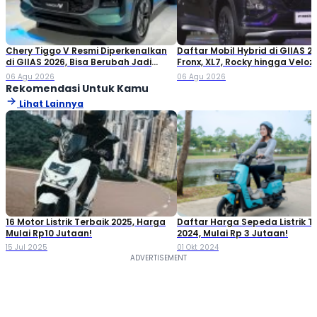
Chery Tiggo V Resmi Diperkenalkan
Daftar Mobil Hybrid di GIIAS 20
di GIIAS 2026, Bisa Berubah Jadi
Fronx, XL7, Rocky hingga Veloz!
Double Cabin
06 Agu 2026
06 Agu 2026
Rekomendasi Untuk Kamu
Lihat Lainnya
16 Motor Listrik Terbaik 2025, Harga
Daftar Harga Sepeda Listrik T
Mulai Rp10 Jutaan!
2024, Mulai Rp 3 Jutaan!
15 Jul 2025
01 Okt 2024