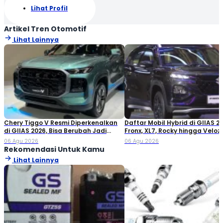
Lihat Profil
Artikel Tren Otomotif
Lihat Lainnya
Chery Tiggo V Resmi Diperkenalkan
Daftar Mobil Hybrid di GIIAS 20
di GIIAS 2026, Bisa Berubah Jadi
Fronx, XL7, Rocky hingga Veloz!
Double Cabin
06 Agu 2026
06 Agu 2026
Rekomendasi Untuk Kamu
Lihat Lainnya