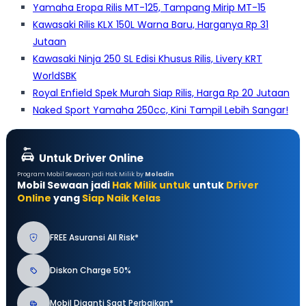
Yamaha Eropa Rilis MT-125, Tampang Mirip MT-15
Kawasaki Rilis KLX 150L Warna Baru, Harganya Rp 31
Jutaan
Kawasaki Ninja 250 SL Edisi Khusus Rilis, Livery KRT
WorldSBK
Royal Enfield Spek Murah Siap Rilis, Harga Rp 20 Jutaan
Naked Sport Yamaha 250cc, Kini Tampil Lebih Sangar!
Untuk Driver Online
Program Mobil Sewaan jadi Hak Milik by
Moladin
Mobil Sewaan jadi
Hak Milik untuk
untuk
Driver
Online
yang
Siap Naik Kelas
FREE Asuransi All Risk*
Diskon Charge 50%
Mobil Diganti Saat Perbaikan*