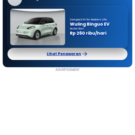
Compact EV for Modern Life
Wuling Binguo EV
Mulai dari
Rp 260 ribu/hari
Lihat Penawaran