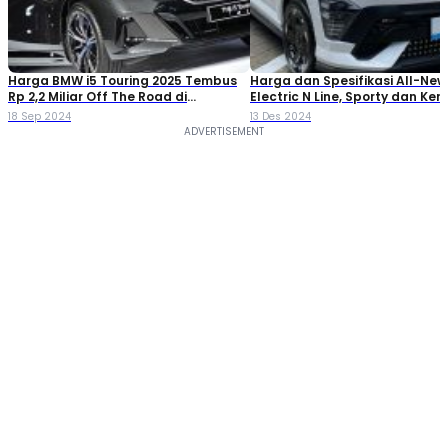
Harga BMW i5 Touring 2025 Tembus
Harga dan Spesifikasi All-Ne
Rp 2,2 Miliar Off The Road di
Electric N Line, Sporty dan Ke
Indonesia
18 Sep 2024
13 Des 2024