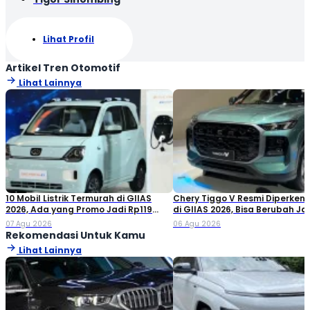
Lihat Profil
Artikel Tren Otomotif
Lihat Lainnya
10 Mobil Listrik Termurah di GIIAS
Chery Tiggo V Resmi Diperken
2026, Ada yang Promo Jadi Rp119
di GIIAS 2026, Bisa Berubah Ja
Jutaan!
Double Cabin
07 Agu 2026
06 Agu 2026
Rekomendasi Untuk Kamu
Lihat Lainnya